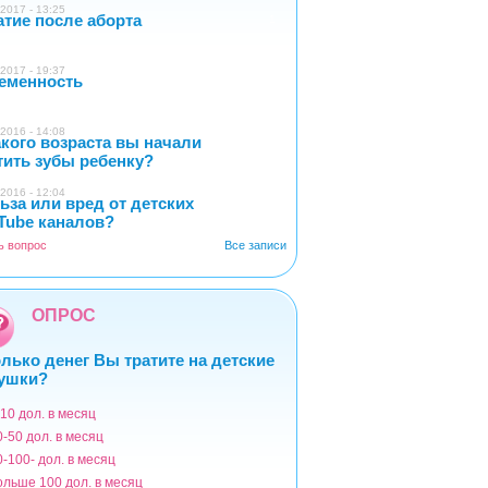
2017 - 13:25
атие после аборта
1
2017 - 19:37
еменность
0
2016 - 14:08
акого возраста вы начали
4
тить зубы ребенку?
2016 - 12:04
ьза или вред от детских
2
Tube каналов?
ь вопрос
Все записи
ОПРОС
лько денег Вы тратите на детские
ушки?
-10 дол. в месяц
ианты
0-50 дол. в месяц
0-100- дол. в месяц
ольше 100 дол. в месяц