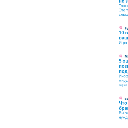
не 
Тошн
Это 
слыш
s
10 
ваш
Игра
М
5 о
поз
под
Иног
миру
гаран
s
Что
бра
Вы з
нужд