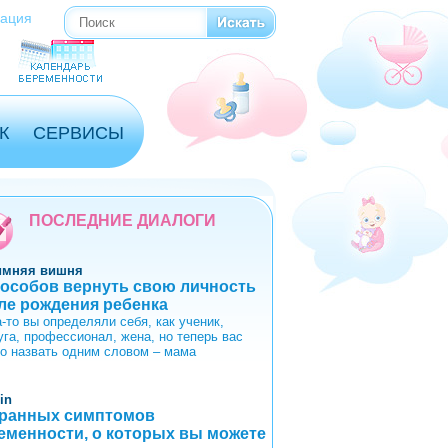
рация
Поиск
Форма поиска
К
СЕРВИСЫ
ПОСЛЕДНИЕ ДИАЛОГИ
имняя вишня
пособов вернуть свою личность
ле рождения ребенка
-то вы определяли себя, как ученик,
уга, профессионал, жена, но теперь вас
о назвать одним словом – мама
in
транных симптомов
еменности, о которых вы можете