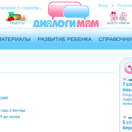
Вход
Регист
оворим о главном...
МАТЕРИАЛЫ
РАЗВИТИЕ РЕБЕНКА
СПРАВОЧНИ
з
7 с
пос
Когда
/1985
подр
можн
 года 2 месяца
0 дн. назад
er
5 с
бер