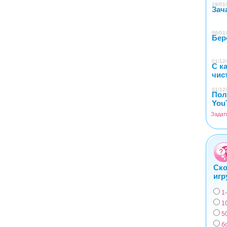
19/01/
Зач
06/01/
Бер
01/12/
С к
чис
01/12/
Пол
You
Задат
Ско
игр
1
Вар
1
5
б