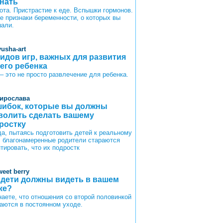
знать
ота. Пристрастие к еде. Вспышки гормонов.
те признаки беременности, о которых вы
али.
yusha-art
видов игр, важных для развития
его ребенка
 – это не просто развлечение для ребенка.
ирослава
шибок, которые вы должны
волить сделать вашему
ростку
да, пытаясь подготовить детей к реальному
, благонамеренные родители стараются
тировать, что их подростк
weet berry
 дети должны видеть в вашем
ке?
наете, что отношения со второй половинкой
аются в постоянном уходе.