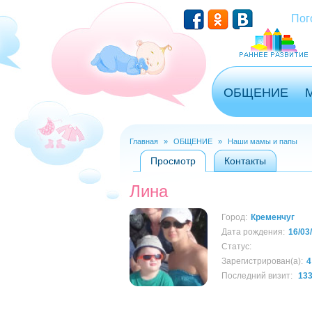
Перейти к основному содержанию
Пог
ОБЩЕНИЕ
Главная
»
ОБЩЕНИЕ
»
Наши мамы и папы
Вы здесь
Просмотр
(активная вкладка)
Контакты
Главные вкладки
Лина
Город:
Кременчуг
Дата рождения:
16/03
Статус:
Зарегистрирован(а):
4
Последний визит:
133