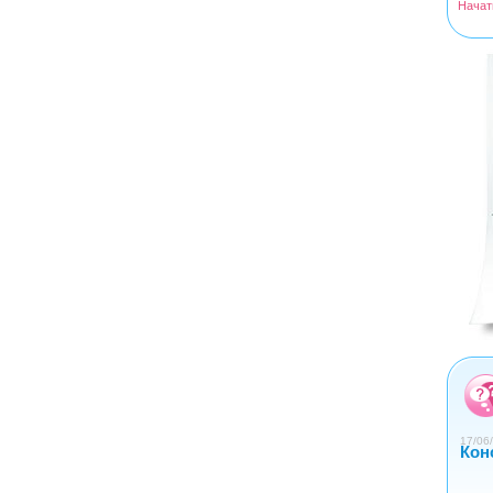
Начат
<
>
0
1
2
3
4
17/06/
Кон