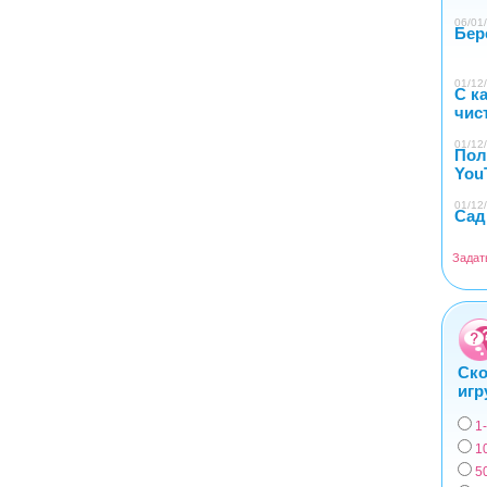
06/01/
Бер
01/12/
С к
чис
01/12/
Пол
You
01/12/
Сад
Задат
Ско
игр
1
Вар
1
5