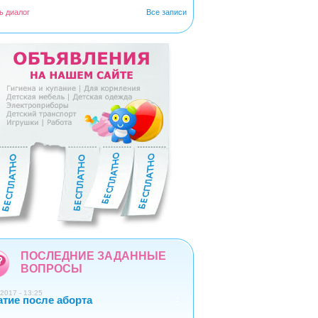
ь диалог
Все записи
5
6
7
8
9
ПОСЛЕДНИЕ ЗАДАННЫЕ
ВОПРОСЫ
2017 - 13:25
атие после аборта
1