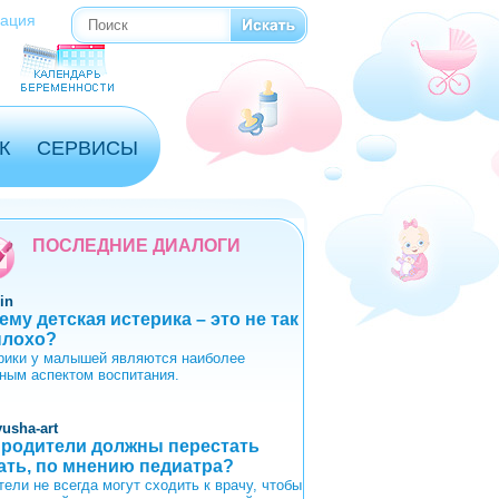
рация
Поиск
Форма поиска
К
СЕРВИСЫ
ПОСЛЕДНИЕ ДИАЛОГИ
in
ему детская истерика – это не так
плохо?
рики у малышей являются наиболее
ным аспектом воспитания.
yusha-art
 родители должны перестать
ать, по мнению педиатра?
тели не всегда могут сходить к врачу, чтобы