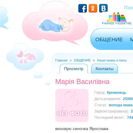
Перейти к основному содержанию
Пог
ОБЩЕНИЕ
Главная
»
ОБЩЕНИЕ
»
Наши мамы и папы
Вы здесь
Просмотр
(активная вкладка)
Контакты
Главные вкладки
Марія Василівна
Город:
Кременець
Дата рождения:
25/08
Статус:
молода мама
Зарегистрирован(а):
3
Последний визит:
744
виховую синочка Ярослава