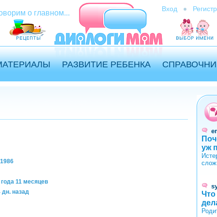
Вход
Регист
оворим о главном...
МАТЕРИАЛЫ
РАЗВИТИЕ РЕБЕНКА
СПРАВОЧНИ
er
Поч
уж 
Исте
/1986
слож
 года 11 месяцев
s
 дн. назад
Что
дел
Роди