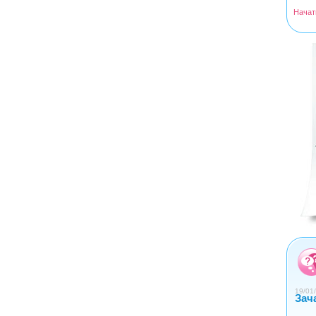
Начат
<
>
0
1
2
3
4
19/01/
Зач