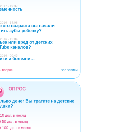
2017 - 19:37
еменность
0
2016 - 14:08
акого возраста вы начали
4
тить зубы ребенку?
2016 - 12:04
ьза или вред от детских
2
Tube каналов?
2016 - 09:45
ики и болезни…
1
ь вопрос
Все записи
ОПРОС
лько денег Вы тратите на детские
ушки?
-10 дол. в месяц
ианты
0-50 дол. в месяц
0-100- дол. в месяц