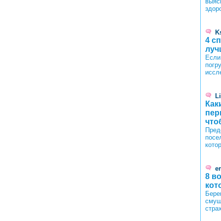
выяс
здор
K
4 с
луч
Если
погру
иссл
L
Как
пер
что
Пред
посе
кото
er
8 в
кот
Бере
смущ
стра