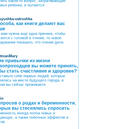
нить какой-то вопрос, затрагивающий
овье ребенка, и пытаются
syushka-vatrushka
пособа, как книги делают вас
ше
 вам нужна еще одна причина, чтобы
зится с головой в чтение, то новое
едование показало, что чтение дела
itmanMary
ие привычки из жизни
вопроходцев вы можете принять,
бы стать счастливее и здоровее?
ставьте себе первых людей, которые
лились на месте будущего города, в
ром вы сейчас проживаете.
in
опросов о родах и беременности,
орые вы стеснялись спросить
менность иногда полна новых и
ающих, а также побочных эффектов и
хов.