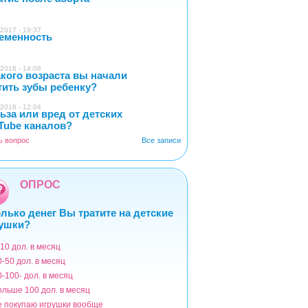
2017 - 19:37
еменность
0
2016 - 14:08
акого возраста вы начали
4
тить зубы ребенку?
2016 - 12:04
ьза или вред от детских
2
Tube каналов?
ь вопрос
Все записи
ОПРОС
лько денег Вы тратите на детские
ушки?
-10 дол. в месяц
ианты
0-50 дол. в месяц
0-100- дол. в месяц
ольше 100 дол. в месяц
е покупаю игрушки вообще