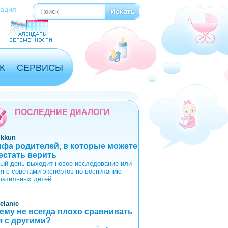
рация
Поиск
Форма поиска
К
СЕРВИСЫ
ПОСЛЕДНИЕ ДИАЛОГИ
ikkun
ифа родителей, в которые можете
естать верить
ый день выходит новое исследование или
ья с советами экспертов по воспитанию
чательных детей.
elanie
ему не всегда плохо сравнивать
я с другими?