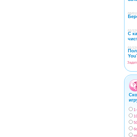
06/01/
Бер
01/12/
С к
чис
01/12/
Пол
You
Задат
Ско
игр
1
Вар
1
5
б
н