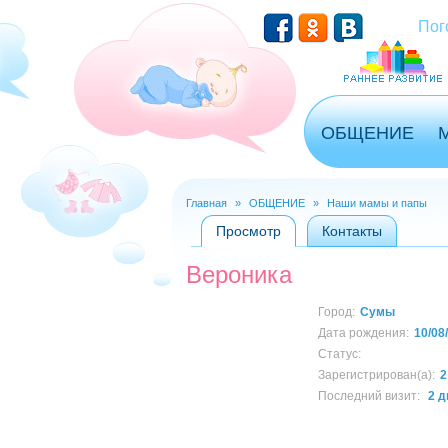
Перейти к основному содержанию
Пог
ОБЩЕНИЕ
Главная
»
ОБЩЕНИЕ
»
Наши мамы и папы
Вы здесь
Просмотр
(активная вкладка)
Контакты
Главные вкладки
Вероника
Город:
Сумы
Дата рождения:
10/08
Статус:
Зарегистрирован(а):
2
Последний визит:
2 д