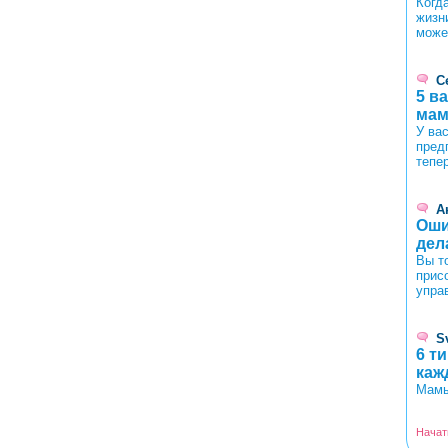
Когд
жизни
може
С
5 в
мам
У ва
пред
тепе
А
Оши
дел
Вы т
прис
упра
S
6 т
каж
Мамы
Начат