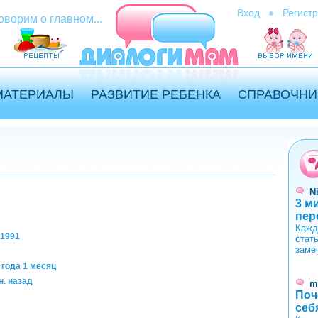
Вход
Регист
оворим о главном...
МАТЕРИАЛЫ
РАЗВИТИЕ РЕБЕНКА
СПРАВОЧНИ
N
3 м
пер
Кажд
/1991
стат
заме
 года 1 месяц
н. назад
m
Поч
себ