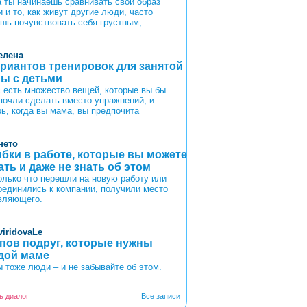
а ты начинаешь сравнивать свой образ
 и то, как живут другие люди, часто
шь почувствовать себя грустным,
елена
ариантов тренировок для занятой
ы с детьми
с есть множество вещей, которые вы бы
почли сделать вместо упражнений, и
рь, когда вы мама, вы предпочита
нето
бки в работе, которые вы можете
ать и даже не знать об этом
олько что перешли на новую работу или
оединились к компании, получили место
вляющего.
viridovaLe
ипов подруг, которые нужны
дой маме
 тоже люди – и не забывайте об этом.
ь диалог
Все записи