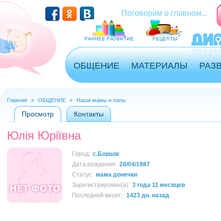
Перейти к основному содержанию
Поговорим о главном...
ОБЩЕНИЕ
МАТЕРИАЛЫ
РАЗ
Главная
»
ОБЩЕНИЕ
»
Наши мамы и папы
Вы здесь
Просмотр
(активная вкладка)
Контакты
Главные вкладки
Юлія Юріївна
Город:
с.Боршів
Дата рождения:
28/04/1987
Статус:
мама донечки
Зарегистрирован(а):
3 года 11 месяцев
Последний визит:
1423 дн. назад