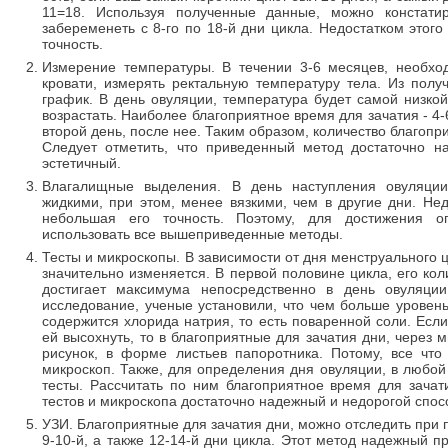
11=18. Используя полученные данные, можно констати
забеременеть с 8-го по 18-й дни цикла. Недостатком этог
точность.
Измерение температуры. В течении 3-6 месяцев, необход
кровати, измерять ректальную температуру тела. Из пол
график. В день овуляции, температура будет самой низкой
возрастать. Наиболее благоприятное время для зачатия - 4
второй день, после нее. Таким образом, количество благопри
Следует отметить, что приведенный метод достаточно н
эстетичный.
Влагалищные выделения. В день наступления овуляции
жидкими, при этом, менее вязкими, чем в другие дни. Нед
небольшая его точность. Поэтому, для достижения оп
использовать все вышеприведенные методы.
Тесты и микроскопы. В зависимости от дня менструального 
значительно изменяется. В первой половине цикла, его кол
достигает максимума непосредственно в день овуляции
исследование, ученые установили, что чем больше уровень
содержится хлорида натрия, то есть поваренной соли. Если
ей высохнуть, то в благоприятные для зачатия дни, через 
рисунок, в форме листьев папоротника. Потому, все что
микроскоп. Также, для определения дня овуляции, в любой
тесты. Рассчитать по ним благоприятное время для зачат
тестов и микроскопа достаточно надежный и недорогой спос
УЗИ. Благоприятные для зачатия дни, можно отследить при 
9-10-й, а также 12-14-й дни цикла. Этот метод надежный пр