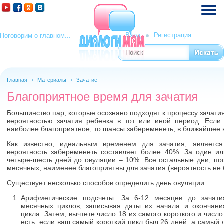
Вход
Регистрация
Поговорим о главном...
Поиск
Форма поиска
Главная
›
Материалы
›
Зачатие
Благоприятное время для зачатия
Большинство пар, которые осознано подходят к процессу зачати
вероятностью зачатия ребенка в тот или иной период. Если
наиболее благоприятное, то шансы забеременеть, в ближайшее в
Как известно, идеальным временем для зачатия, является
вероятность забеременеть составляет более 40%. За один и
четыре-шесть дней до овуляции – 10%. Все остальные дни, по
месячных, наименее благоприятны для зачатия (вероятность не 
Существует несколько способов определить день овуляции:
Арифметические подсчеты. За 6-12 месяцев до зачати
месячных циклов, записывая даты их начала и окончания
цикла. Затем, вычтете число 18 из самого короткого и число
есть, если ваш самый короткий цикл был 26 дней, а самый д