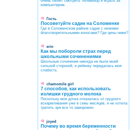
очень любят смотреть телевизор и играть за
компьютером.
Гость
Посоветуйте садик на Соломенке
Где в Соломенском районе садик с низкими
благотворительныими взносами? Где цены ниже?
erin
Как мы побороли страх перед
школьными сочинениями
Школьные сочинения никогда не были моей
сильной стороной, и ребенку передалась моя
слабость.
chamomile girl
7 способов, как использовать
излишки грудного молока
Поскольку моя дочка отказалась от грудного
вскармливания уже в семь месяцев, я не хотела
тратить зря все то заморожен
joyed
Почему во время беременности