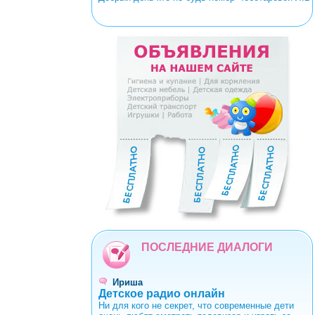
<
>
0
1
2
3
4
5
6
7
8
9
ПОСЛЕДНИЕ ДИАЛОГИ
Ириша
Детское радио онлайн
Ни для кого не секрет, что современные дети