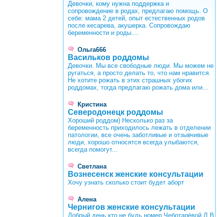
Девочки, кому нужна поддержка и
сопровождение в родах, предлагаю помощь. О
себе: мама 2 детей, опыт естественных родов
после кесарева, акушерка. Сопровождаю
беременности и роды....
Ольга666
Васильков роддомы
Девочки. Мы все свободные люди. Мы можем не
ругаться, а просто делать то, что нам нравится.
Не хотите рожать в этих страшных убогих
роддомах, тогда предлагаю рожать дома или...
Кристина
Северодонецк роддомы
Хороший роддом) Несколько раз за
беременность приходилось лежать в отделении
патологии, все очень заботливые и отзывчивые
люди, хорошо относятся всегда улыбаются,
всегда помогут...
Светлана
Вознесенск женские консультации
Хочу узнать сколько стоит будет аборт
Алена
Чернигов женские консультации
Добрый день кто не будь номер Чеботарёвой Л.В