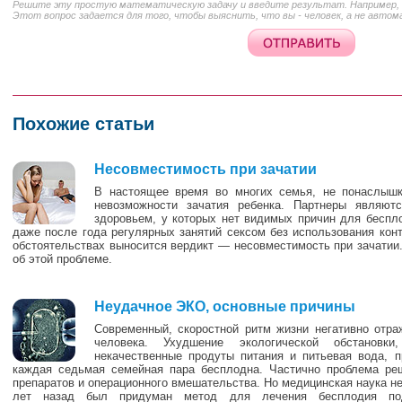
Решите эту простую математическую задачу и введите результат. Например, д
Этот вопрос задается для того, чтобы выяснить, что вы - человек, а не автом
Похожие статьи
3
Несовместимость при зачатии
В настоящее время во многих семья, не понаслыш
невозможности зачатия ребенка. Партнеры являю
здоровьем, у которых нет видимых причин для беспло
даже после года регулярных занятий сексом без использования конт
обстоятельствах выносится вердикт — несовместимость при зачатии
об этой проблеме.
0
Неудачное ЭКО, основные причины
Современный, скоростной ритм жизни негативно отра
человека. Ухудшение экологической обстановк
некачественные продуты питания и питьевая вода, п
каждая седьмая семейная пара бесплодна. Частично проблема ре
препаратов и операционного вмешательства. Но медицинская наука не
лет назад был придуман метод для лечения бесплодия под