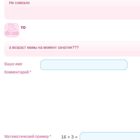
Не совпало
то
а возраст мамы на момент зачатия???
Ваше имя
Комментарий
*
Математический пример
*
16 + 3 =