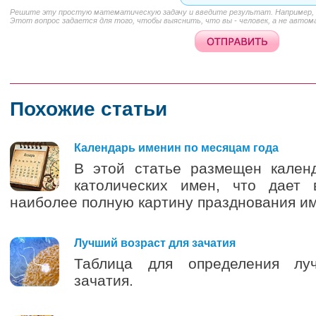
Решите эту простую математическую задачу и введите результат. Например, д
Этот вопрос задается для того, чтобы выяснить, что вы - человек, а не автом
Похожие статьи
3
Календарь именин по месяцам года
В этой статье размещен кален
католических имен, что дает 
наиболее полную картину празднования и
4
Лучший возраст для зачатия
Таблица для определения лу
зачатия.
1