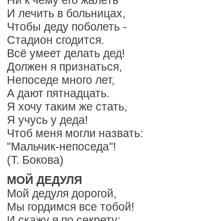
Ни к чему его жалеть
И лечить в больницах,
Чтобы деду поболеть -
Стадион сгодится.
Всё умеет делать дед!
Должен я признаться,
Непоседе много лет,
А дают пятнадцать.
Я хочу таким же стать,
Я учусь у деда!
Чтоб меня могли назвать:
"Мальчик-непоседа"!
(Т. Бокова)
МОЙ ДЕДУЛЯ
Мой дедуля дорогой,
Мы гордимся все тобой!
И скажу я по секрету: