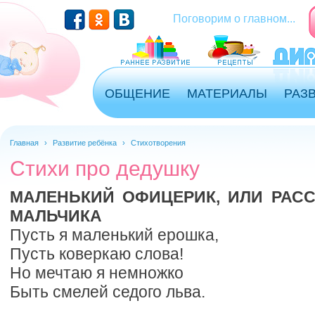
Перейти к основному содержанию
Поговорим о главном...
ОБЩЕНИЕ
МАТЕРИАЛЫ
РАЗ
Главная
›
Развитие ребёнка
›
Стихотворения
Стихи про дедушку
МАЛЕНЬКИЙ ОФИЦЕРИК, ИЛИ РАС
МАЛЬЧИКА
Пусть я маленький ерошка,
Пусть коверкаю слова!
Но мечтаю я немножко
Быть смелей седого льва.