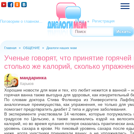
Вход
Регистрация
Поговорим о главном...
Поиск
Форма поиска
Главная
»
ОБЩЕНИЕ
»
Диалоги наших мам
Вы здесь
Ученые говорят, что принятие горячей
столько же калорий, сколько упражне
мандаринка
Харьков
Хорошие новости для мам и тех, кто любит нежится в ванной – 
горячая ванна также выгодна для здоровья, как изнурительный бе
По словам доктора Стива Фолкнера из Университета Лафбо
аналогичные преимущества, как упражнения, не только для ум
помогает предотвратить диабет 2 типа и другие заболевания.
В эксперименте участвовали 14 человек, которые погружались
градусов по Цельсию, а также занимались ездой на велосип
калорий, но во время купания потеря оказалась практически ан
уровень сахара в крови. Но пиковый уровень сахара после ед
ниже, когда участники принимали ванну, а не упражнялись. Т