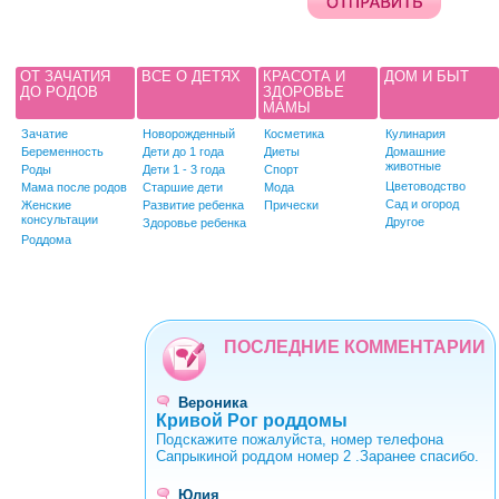
ОТ ЗАЧАТИЯ
ВСЕ О ДЕТЯХ
КРАСОТА И
ДОМ И БЫТ
ДО РОДОВ
ЗДОРОВЬЕ
МАМЫ
Зачатие
Новорожденный
Косметика
Кулинария
Беременность
Дети до 1 года
Диеты
Домашние
животные
Роды
Дети 1 - 3 года
Спорт
Цветоводство
Мама после родов
Старшие дети
Мода
Сад и огород
Женские
Развитие ребенка
Прически
консультации
Другое
Здоровье ребенка
Роддома
ПОСЛЕДНИЕ КОММЕНТАРИИ
Вероника
Кривой Рог роддомы
Подскажите пожалуйста, номер телефона
Сапрыкиной роддом номер 2 .Заранее спасибо.
Юлия