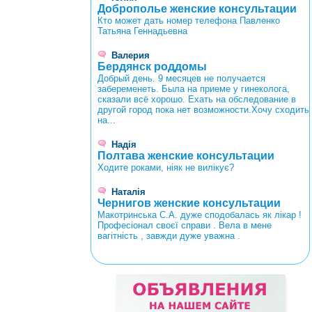
Доброполье женские консультации
Кто может дать номер телефона Павленко
Татьяна Геннадьевна
Валерия
Бердянск роддомы
Добрый день. 9 месяцев не получается
забеременеть. Была на приеме у гинеколога,
сказали всё хорошо. Ехать на обследование в
другой город пока нет возможности.Хочу сходить
на...
Надія
Полтава женские консультации
Ходите роками, ніяк не вилікує?
Наталія
Чернигов женские консультации
Макотринська С.А. дуже сподобалась як лікар !
Професіонал своєї справи . Вела в мене
вагітність , завжди дуже уважна .
<
>