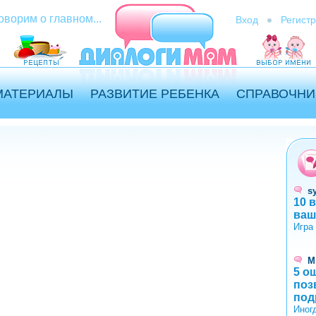
оворим о главном...
Вход
Регист
МАТЕРИАЛЫ
РАЗВИТИЕ РЕБЕНКА
СПРАВОЧНИ
s
10 
ваш
Игра
М
5 о
поз
под
Иног