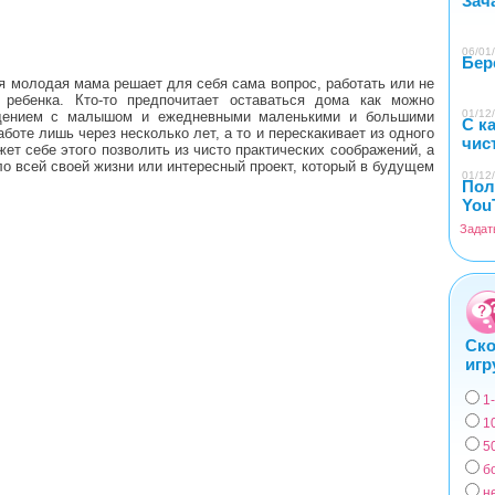
Зач
06/01/
Бер
 молодая мама решает для себя сама вопрос, работать или не
 ребенка. Кто-то предпочитает оставаться дома как можно
01/12/
щением с малышом и ежедневными маленькими и большими
С к
оте лишь через несколько лет, а то и перескакивает из одного
чис
ет себе этого позволить из чисто практических соображений, а
ло всей своей жизни или интересный проект, который в будущем
01/12/
Пол
You
Задат
Ско
игр
1
Вар
1
5
б
н