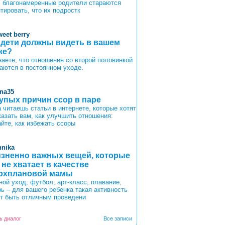
, благонамеренные родители стараются
тировать, что их подростк
weet berry
 дети должны видеть в вашем
ке?
наете, что отношения со второй половинкой
аются в постоянном уходе.
ina35
лупых причин ссор в паре
а читаешь статьи в интернете, которые хотят
казать вам, как улучшить отношения:
айте, как избежать ссоры
nnika
изненно важных вещей, которые
 не хватает в качестве
рхплановой мамы
ной уход, футбол, арт-класс, плавание,
рь – для вашего ребенка такая активность
т быть отличным проведени
ь диалог
Все записи