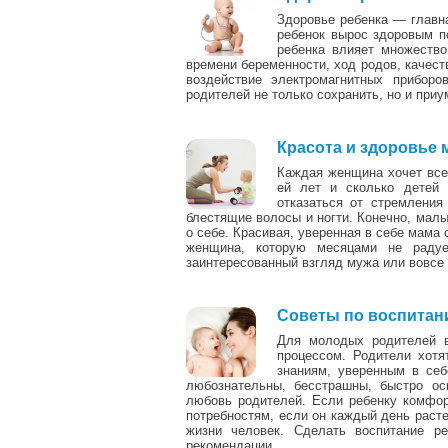
Здоровье ребенка — главна
ребенок вырос здоровым п
ребенка влияет множество
времени беременности, ход родов, качеств
воздействие электромагнитных приборо
родителей не только сохранить, но и при
Красота и здоровье
Каждая женщина хочет всег
ей лет и сколько детей 
отказаться от стремления
блестящие волосы и ногти. Конечно, малы
о себе. Красивая, уверенная в себе мама
женщина, которую месяцами не радуе
заинтересованный взгляд мужа или вовсе
Советы по воспита
Для молодых родителей в
процессом. Родители хотя
знаниям, уверенным в себ
любознательны, бесстрашны, быстро ос
любовь родителей. Если ребенку комфо
потребностям, если он каждый день расте
жизни человек. Сделать воспитание р
рекомендации.