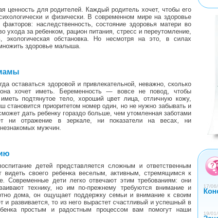
я ценность для родителей. Каждый родитель хочет, чтобы его
сихологически и физически. В современном мире на здоровье
<
>
 факторов: наследственность, состояние здоровья матери во
о ухода за ребенком, рацион питания, стресс и переутомление,
в, экологическая обстановка. Но несмотря на это, в силах
умножить здоровье малыша.
 мамы
да оставаться здоровой и привлекательной, неважно, сколько
она хочет иметь. Беременность — вовсе не повод, чтобы
 иметь подтянутое тело, хороший цвет лица, отличную кожу,
ш становится приоритетом номер один, но не нужно забывать и
 сможет дать ребенку гораздо больше, чем утомленная заботами
т ни отражение в зеркале, ни показатели на весах, ни
 незнакомых мужчин.
0
1
2
3
4
нию
оспитание детей представляется сложным и ответственным
т видеть своего ребенка веселым, активным, стремящимся к
е. Современные дети легко отвечают этим требованиям: они
17/06/
ваивают технику, но им по-прежнему требуются внимание и
Кон
ртно дома, он ощущает поддержку семьи и внимание к своим
т и развивается, то из него вырастет счастливый и успешный в
ебенка простым и радостным процессом вам помогут наши
19/01/