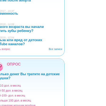
атие после аборта
2017 - 19:37
еменность
0
2016 - 14:08
акого возраста вы начали
4
тить зубы ребенку?
2016 - 12:04
ьза или вред от детских
2
Tube каналов?
ь вопрос
Все записи
ОПРОС
лько денег Вы тратите на детские
ушки?
-10 дол. в месяц
ианты
0-50 дол. в месяц
0-100- дол. в месяц
ольше 100 дол. в месяц
е покупаю игрушки вообще