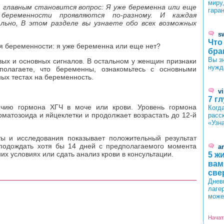
миру
 главным становится вопрос: Я уже беременна или еще
гаран
еременности проявляются по-разному. И каждая
льно, В этом разделе вы узнаете обо всех возможных
s
Что
я беременности: я уже беременна или еще нет?
бра
Вы з
ых и основных сигналов. В остальном у женщин признаки
нужд
полагаете, что беременны, ознакомьтесь с основными
ых тестах на беременность.
v
7 г
ичию гормона ХГЧ в моче или крови. Уровень гормона
Когд
матозоида и яйцеклетки и продолжает возрастать до 12-й
расс
«Узн
ы и исследования показывает положительный результат
подождать хотя бы 14 дней с предполагаемого момента
a
них условиях или сдать анализ крови в консультации.
5 ж
вам
све
Днев
лаге
може
Начат