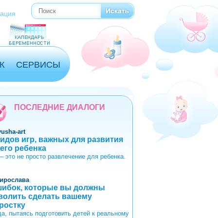
Поиск
Форма поиска
рация
К
СЕРВИСЫ
ПОСЛЕДНИЕ ДИАЛОГИ
yusha-art
видов игр, важных для развития
его ребенка
 – это не просто развлечение для ребенка.
ирослава
шибок, которые вы должны
волить сделать вашему
ростку
да, пытаясь подготовить детей к реальному