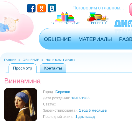
Перейти к основному содержанию
Поговорим о главном...
ОБЩЕНИЕ
МАТЕРИАЛЫ
РАЗ
Главная
»
ОБЩЕНИЕ
»
Наши мамы и папы
Вы здесь
Просмотр
(активная вкладка)
Контакты
Главные вкладки
Виниамина
Город:
Березно
Дата рождения:
18/03/1983
Статус:
Зарегистрирован(а):
1 год 5 месяцев
Последний визит:
1 дн. назад