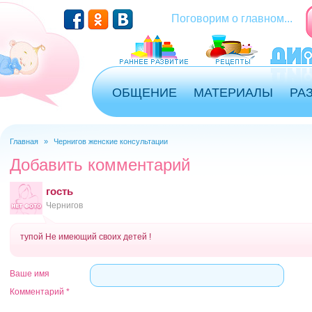
Перейти к основному содержанию
Поговорим о главном...
ОБЩЕНИЕ
МАТЕРИАЛЫ
РА
Главная
»
Чернигов женские консультации
Вы здесь
Добавить комментарий
гость
Чернигов
тупой Не имеющий своих детей !
Ваше имя
Комментарий
*