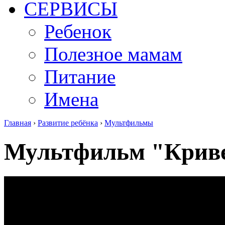
СЕРВИСЫ
Ребенок
Полезное мамам
Питание
Имена
Главная
›
Развитие ребёнка
›
Мультфильмы
Мультфильм "Криве