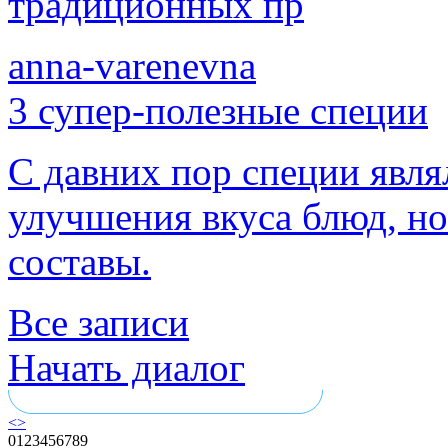
традиционных пр
anna-varenevna
3 супер-полезные специи
С давних пор специи явля
улучшения вкуса блюд, но
составы.
Все записи
Начать диалог
<
>
0
1
2
3
4
5
6
7
8
9