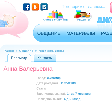
Перейти к основному содержанию
Поговорим о главном...
ОБЩЕНИЕ
МАТЕРИАЛЫ
РАЗ
Главная
»
ОБЩЕНИЕ
»
Наши мамы и папы
Вы здесь
Просмотр
(активная вкладка)
Контакты
Главные вкладки
Анна Валерьевна
Город:
Житомир
Дата рождения:
11/05/1989
Статус:
Зарегистрирован(а):
1 год 7 месяцев
Последний визит:
6 дн. назад