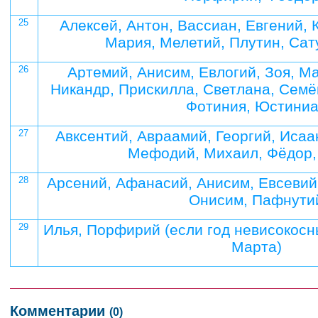
25
Алексей, Антон, Вассиан, Евгений, 
Мария, Мелетий, Плутин, Сат
26
Артемий, Анисим, Евлогий, Зоя, М
Никандр, Прискилла, Светлана, Семё
Фотиния, Юстини
27
Авксентий, Авраамий, Георгий, Исаа
Мефодий, Михаил, Фёдор
28
Арсений, Афанасий, Анисим, Евсевий
Онисим, Пафнути
29
Илья, Порфирий (если год невисокосны
Марта)
Комментарии
(0)