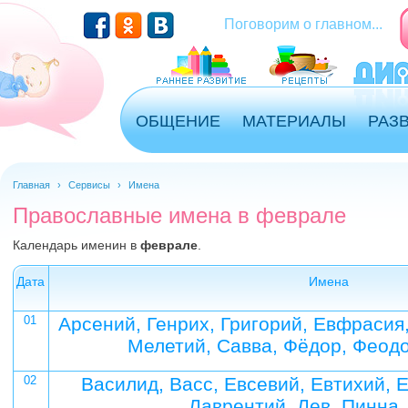
Перейти к основному содержанию
Поговорим о главном...
ОБЩЕНИЕ
МАТЕРИАЛЫ
РАЗ
Главная
›
Сервисы
›
Имена
Православные имена в феврале
Календарь именин в
феврале
.
Дата
Имена
01
Арсений, Генрих, Григорий, Евфрасия,
Мелетий, Савва, Фёдор, Феод
02
Василид, Васс, Евсевий, Евтихий, 
Лаврентий, Лев, Пинна