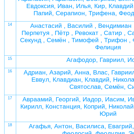
Евдоксия, Иван, Илья, Кир, Клавдий
Папий, Серапион, Трифена, Феод
14
Анастасий , Василий , Вендимиан ,
Перпетуя , Пётр , Ревокат , Сатир , С
Секунд , Семён , Тимофей , Трифон , 
Фелиция
15
Агафодор, Гавриил, И
16
Адриан, Азарий, Анна, Влас, Гаврии
Еввул, Клавдиан, Клавдий, Никола
Святослав, Семён, С
17
Авраамий, Георгий, Иадор, Иасим, И
Кирилл, Констанция, Коприй, Николай
Юрий
18
Агафья, Антон, Василиса, Евагрий,
Феодосий, Феодулия, Э