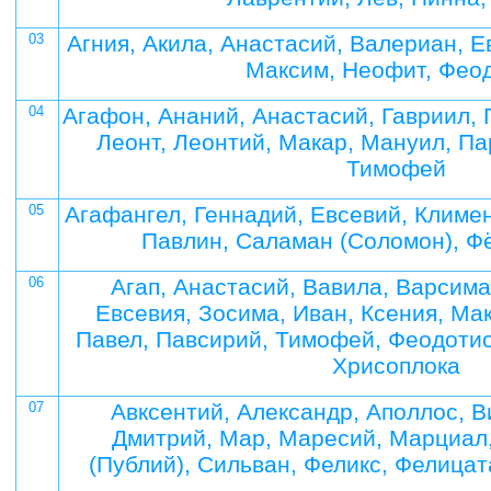
03
Агния, Акила, Анастасий, Валериан, Е
Максим, Неофит, Фео
04
Агафон, Ананий, Анастасий, Гавриил, 
Леонт, Леонтий, Макар, Мануил, Па
Тимофей
05
Агафангел, Геннадий, Евсевий, Климен
Павлин, Саламан (Соломон), Ф
06
Агап, Анастасий, Вавила, Варсима
Евсевия, Зосима, Иван, Ксения, Ма
Павел, Павсирий, Тимофей, Феодотио
Хрисоплока
07
Авксентий, Александр, Аполлос, В
Дмитрий, Мар, Маресий, Марциал
(Публий), Сильван, Феликс, Фелицат