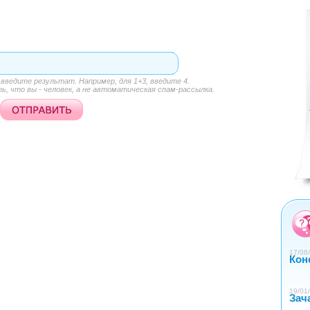
<
>
ведите результат. Например, для 1+3, введите 4.
, что вы - человек, а не автоматическая спам-рассылка.
0
1
2
3
4
17/06/
Кон
19/01/
Зач