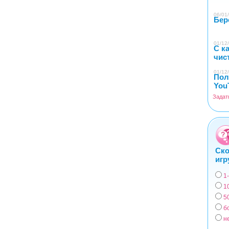
06/01/
Бер
01/12/
С к
чис
01/12/
Пол
You
Задат
Ско
игр
1
Вар
1
5
б
н