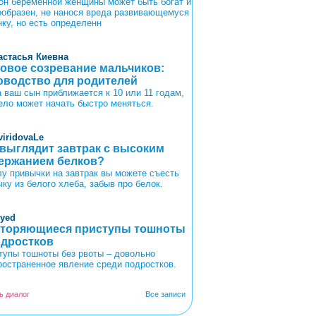
он беременной женщины может быть богат и
ообразен, не нанося вреда развивающемуся
нку, но есть определенн
астасья Киевна
овое созревание мальчиков:
оводство для родителей
а ваш сын приближается к 10 или 11 годам,
тело может начать быстро меняться.
viridovaLe
 выглядит завтрак с высоким
ержанием белков?
лу привычки на завтрак вы можете съесть
чку из белого хлеба, забыв про белок.
oyed
торяющиеся приступы тошноты
одростков
тупы тошноты без рвоты – довольно
ространенное явление среди подростков.
ь диалог
Все записи