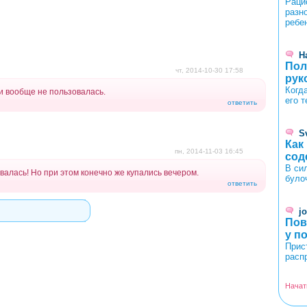
Раци
разн
ребе
Н
Пол
чт, 2014-10-30 17:58
рук
Когд
 вообще не пользовалась.
его 
ответить
S
Как
пн, 2014-11-03 16:45
сод
В си
алась! Но при этом конечно же купались вечером.
було
ответить
j
Пов
у п
Прис
расп
Начат