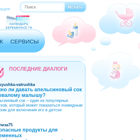
Поиск
Форма поиска
рация
К
СЕРВИСЫ
ПОСЛЕДНИЕ ДИАЛОГИ
syushka-vatrushka
но ли давать апельсиновый сок
овалому малышу?
ьсиновый сок – один из популярных
тков, который может показаться очевидным
ром для включения его в детски
лиза75
опасные продукты для
еменных