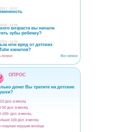
2017 - 19:37
еменность
0
2016 - 14:08
акого возраста вы начали
5
тить зубы ребенку?
2016 - 12:04
ьза или вред от детских
2
Tube каналов?
ь вопрос
Все записи
ОПРОС
лько денег Вы тратите на детские
ушки?
-10 дол. в месяц
ианты
0-50 дол. в месяц
0-100- дол. в месяц
ольше 100 дол. в месяц
е покупаю игрушки вообще