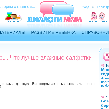
оворим о главном...
Вход
Регист
МАТЕРИАЛЫ
РАЗВИТИЕ РЕБЕНКА
СПРАВОЧНИ
уры. Что лучше влажные салфетки
K
Мож
год
Апел
напи
 детками до года. Вы подмываете малыша или просто
выбо
?
Э
Без
бер