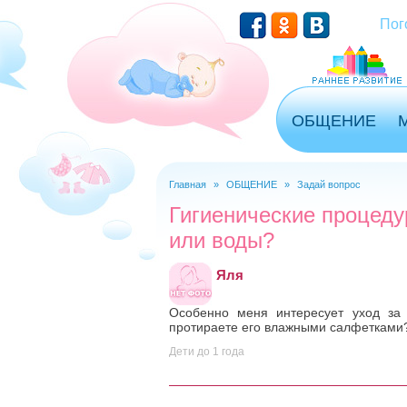
Перейти к основному содержанию
Пог
ОБЩЕНИЕ
Главная
»
ОБЩЕНИЕ
»
Задай вопрос
Вы здесь
Гигиенические процед
или воды?
Яля
Особенно меня интересует уход за
протираете его влажными салфетками
Дети до 1 года