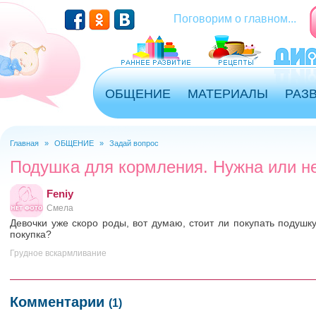
Перейти к основному содержанию
Поговорим о главном...
ОБЩЕНИЕ
МАТЕРИАЛЫ
РАЗ
Главная
»
ОБЩЕНИЕ
»
Задай вопрос
Вы здесь
Подушка для кормления. Нужна или н
Feniy
Смела
Девочки уже скоро роды, вот думаю, стоит ли покупать подуш
покупка?
Грудное вскармливание
Комментарии
(1)