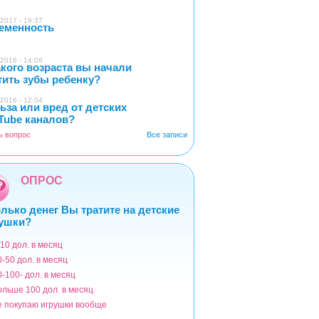
2017 - 19:37
еменность
0
2016 - 14:08
акого возраста вы начали
5
тить зубы ребенку?
2016 - 12:04
ьза или вред от детских
2
Tube каналов?
ь вопрос
Все записи
ОПРОС
лько денег Вы тратите на детские
ушки?
-10 дол. в месяц
ианты
0-50 дол. в месяц
0-100- дол. в месяц
ольше 100 дол. в месяц
е покупаю игрушки вообще