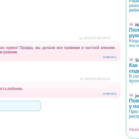
Раци
разн
ребе
Н
Пол
рук
ср, 2014-07-02 10:07
Когд
его 
но нужно! Правда, мы делали все прививки в частной клинике.
ом режиме.
ответить
S
Как
сод
В си
чт, 2014-07-03 10:11
було
ость ребенка.
ответить
j
Пов
у п
Прис
расп
Начат