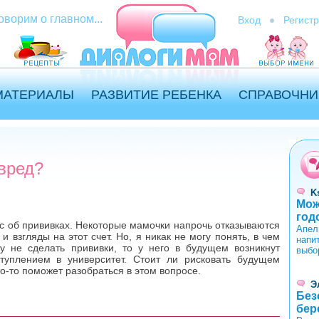
оворим о главном...
Вход
Регист
МАТЕРИАЛЫ
РАЗВИТИЕ РЕБЕНКА
СПРАВОЧНИ
 вред?
K
Мож
год
ос об прививках. Некоторые мамочки напрочь отказываются
Апел
и взгляды на этот счет. Но, я никак не могу понять, в чем
напи
 не сделать прививки, то у него в будущем возникнут
выбо
туплением в университет. Стоит ли рисковать будущем
о-то поможет разобраться в этом вопросе.
Э
Без
бер