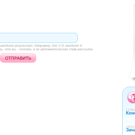
<
>
ведите результат. Например, для 1+3, введите 4.
, что вы - человек, а не автоматическая спам-рассылка.
0
1
2
3
4
17/06/
Кон
19/01/
Зач