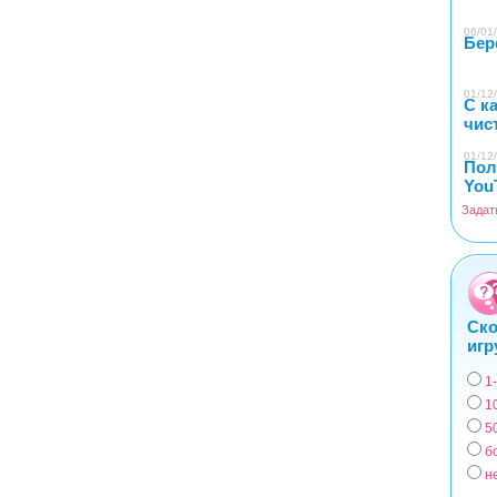
06/01/
Бер
01/12/
С к
чис
01/12/
Пол
You
Задат
Ско
игр
1
Вар
1
5
б
н