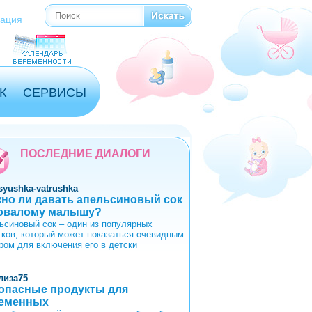
Поиск
Форма поиска
рация
К
СЕРВИСЫ
ПОСЛЕДНИЕ ДИАЛОГИ
syushka-vatrushka
но ли давать апельсиновый сок
овалому малышу?
ьсиновый сок – один из популярных
тков, который может показаться очевидным
ром для включения его в детски
лиза75
опасные продукты для
еменных