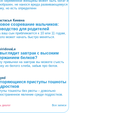
он беременной женщины может быть богат и
ообразен, не нанося вреда развивающемуся
нку, но есть определенн
астасья Киевна
овое созревание мальчиков:
оводство для родителей
а ваш сын приближается к 10 или 11 годам,
тело может начать быстро меняться.
viridovaLe
 выглядит завтрак с высоким
ержанием белков?
лу привычки на завтрак вы можете съесть
чку из белого хлеба, забыв про белок.
oyed
торяющиеся приступы тошноты
одростков
тупы тошноты без рвоты – довольно
ространенное явление среди подростков.
ь диалог
Все записи