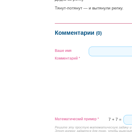
Тянут-потянут — и вытянули репку.
Комментарии
(0)
Ваше имя
Комментарий
*
Математический пример
*
7 + 7 =
Решите эту простую математическую задачу и в
Этот вопрос задается для того, чтобы выяснить