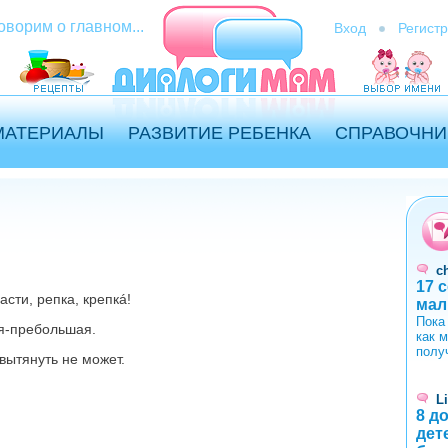
оворим о главном...
Вход
Регист
МАТЕРИАЛЫ
РАЗВИТИЕ РЕБЕНКА
СПРАВОЧНИ
ch
17 
асти, репка, крепкá!
ма
Пока
ая-пребольшая.
как 
полу
 вытянуть не может.
L
8 д
дет