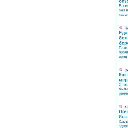
без
Вы к
они 
каса
Н
Еда
бол
бер
Пока
проя
вряд
j
Как
мер
Хотя
вызы
ранн
a
Поч
быт
Как 
здор