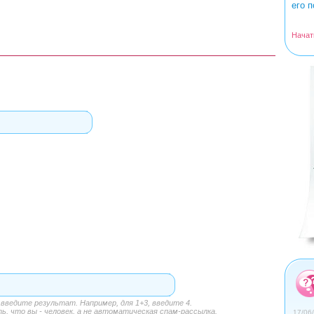
его п
Начат
<
>
0
1
2
3
4
ведите результат. Например, для 1+3, введите 4.
, что вы - человек, а не автоматическая спам-рассылка.
17/06/