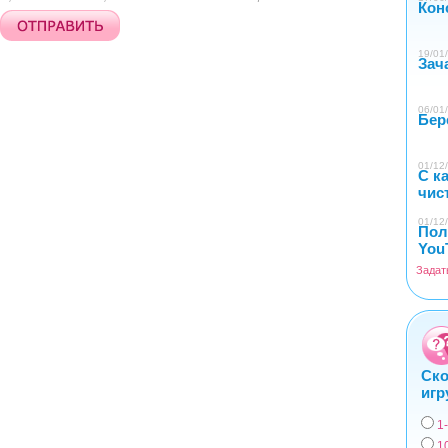
Кон
19/01/
Зач
06/01/
Бер
01/12/
С к
чис
01/12/
Пол
You
Задат
Ско
игр
1
Вар
1