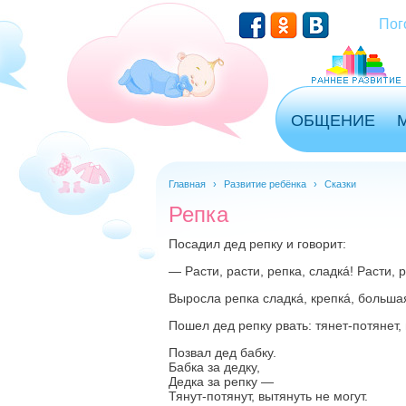
Перейти к основному содержанию
Пог
ОБЩЕНИЕ
Главная
›
Развитие ребёнка
›
Сказки
Репка
Посадил дед репку и говорит:
— Расти, расти, репка, сладкá! Расти, р
Выросла репка сладкá, крепкá, больш
Пошел дед репку рвать: тянет-потянет,
Позвал дед бабку.
Бабка за дедку,
Дедка за репку —
Тянут-потянут, вытянуть не могут.