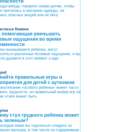
опасности
огда-нибудь говорите своим детям, чтобы
не прятались в магазине одежды, не
лись опасных вещей или не бега
астасья Киевна
, помогающая уменьшить
евые ощущения во время
еменности
 вы вынашиваете ребенка, могут
вляться различные болевые ощущение, и вы
 ли думаете в этот момент о еде.
oyed
 найти правильные игры и
оприятия для детей с аутизмом
 воспитание «особого ребенка» может часто
вать трудности, но правильный выбор игр на
ем этапе может быть
lyssa
ему стул грудного ребенка может
ь зеленым?
молодая мама вы тщательно следите за
овьем малыша, в том числе за содержимым