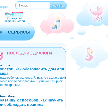
Поиск
Форма поиска
рация
К
СЕРВИСЫ
ПОСЛЕДНИЕ ДИАЛОГИ
arlotte
советов, как обезопасить дом для
лыша
 ваш ребенок маленький, нужно сделать дом
можно более безопасным и уменьшить риск
чения травмы.
itmanMary
оказанных способов, как научить
ей соблюдать правила