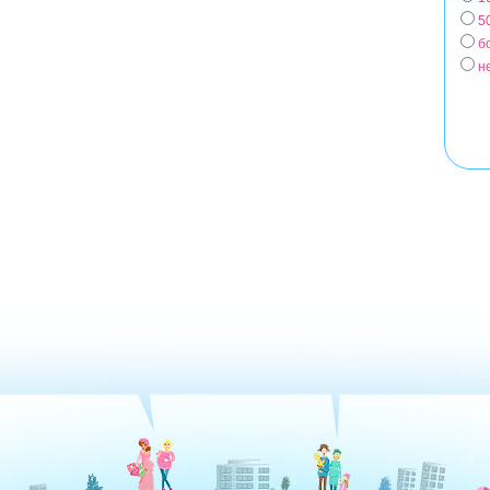
5
б
н