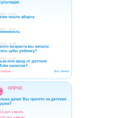
сультации
0
2017 - 13:25
атие после аборта
1
2017 - 19:37
еменность
0
2016 - 14:08
акого возраста вы начали
4
тить зубы ребенку?
2016 - 12:04
ьза или вред от детских
2
Tube каналов?
ь вопрос
Все записи
ОПРОС
лько денег Вы тратите на детские
ушки?
-10 дол. в месяц
ианты
0-50 дол. в месяц