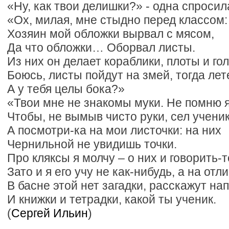
«Ну, как твои делишки?» - одна спросила
«Ох, милая, мне стыдно перед классом:
Хозяин мой обложки вырвал с мясом,
Да что обложки… Оборвал листы.
Из них он делает кораблики, плоты и го
Боюсь, листы пойдут на змей, тогда лет
А у тебя целы бока?»
«Твои мне не знакомы муки. Не помню я
Чтобы, не вымыв чисто руки, сел ученик
А посмотри-ка на мои листочки: на них
Чернильной не увидишь точки.
Про кляксы я молчу – о них и говорить-
Зато и я его учу не как-нибудь, а на отл
В басне этой нет загадки, расскажут на
И книжки и тетрадки, какой ты ученик.
(
Сергей Ильин
)