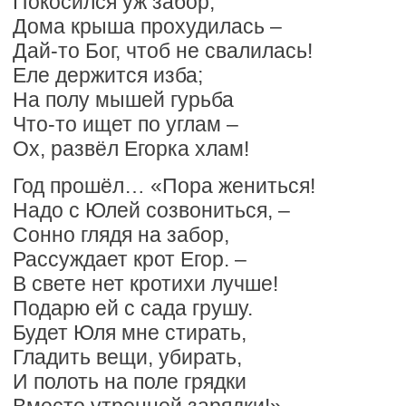
Покосился уж забор,
Дома крыша прохудилась –
Дай-то Бог, чтоб не свалилась!
Еле держится изба;
На полу мышей гурьба
Что-то ищет по углам –
Ох, развёл Егорка хлам!
Год прошёл… «Пора жениться!
Надо с Юлей созвониться, –
Сонно глядя на забор,
Рассуждает крот Егор. –
В свете нет кротихи лучше!
Подарю ей с сада грушу.
Будет Юля мне стирать,
Гладить вещи, убирать,
И полоть на поле грядки