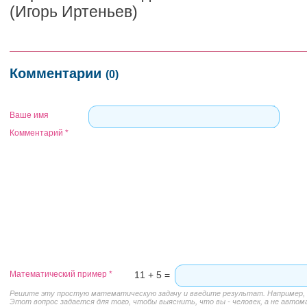
(Игорь Иртеньев)
Комментарии
(0)
Ваше имя
Комментарий
*
Математический пример
*
11 + 5 =
Решите эту простую математическую задачу и введите результат. Например, д
Этот вопрос задается для того, чтобы выяснить, что вы - человек, а не автом