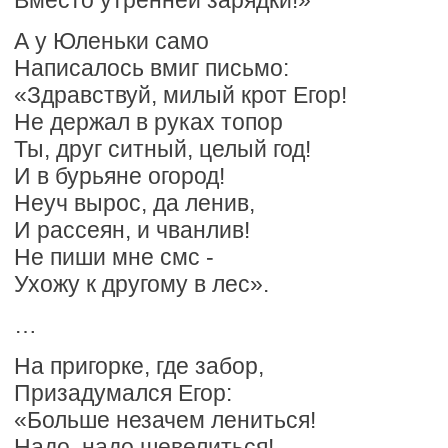
Вместо утренней зарядки!»
А у Юленьки само
Написалось вмиг письмо:
«Здравствуй, милый крот Егор!
Не держал в руках топор
Ты, друг ситный, целый год!
И в бурьяне огород!
Неуч вырос, да ленив,
И рассеян, и чванлив!
Не пиши мне смс -
Ухожу к другому в лес».
…
На пригорке, где забор,
Призадумался Егор:
«Больше незачем лениться!
Надо, надо шевелиться!