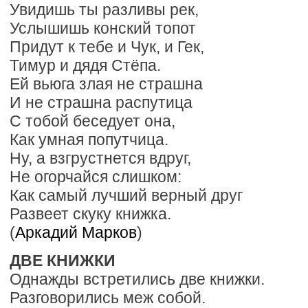
Увидишь ты разливы рек,
Услышишь конский топот
Придут к тебе и Чук, и Гек,
Тимур и дядя Стёпа.
Ей вьюга злая не страшна
И не страшна распутица
С тобой беседует она,
Как умная попутчица.
Ну, а взгрустнется вдруг,
Не огорчайся слишком:
Как самый лучший верный друг
Развеет скуку книжка.
(
Аркадий Марков
)
ДВЕ КНИЖКИ
Однажды встретились две книжки.
Разговорились меж собой.