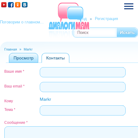
Вход
Регистрация
Поговорим о главном...
Поиск
Форма поиска
Главная
»
Markr
Вы здесь
Просмотр
Контакты
(активная вкладка)
Главные вкладки
Ваше имя
*
Ваш email
*
Markr
Кому
Тема
*
Сообщение
*