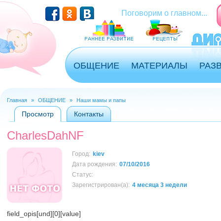
Перейти к основному содержанию
Поговорим о главном...
ОБЩЕНИЕ
МАТЕРИАЛЫ
РАЗ
Главная
»
ОБЩЕНИЕ
»
Наши мамы и папы
Вы здесь
Просмотр
(активная вкладка)
Контакты
Главные вкладки
CharlesDahNF
Город:
kiev
Дата рождения:
07/10/2016
Статус:
Зарегистрирован(а):
4 месяца 3 недели
field_opis[und][0][value]