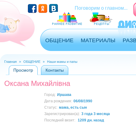
Перейти к основному содержанию
Поговорим о главном...
ОБЩЕНИЕ
МАТЕРИАЛЫ
РАЗ
Главная
»
ОБЩЕНИЕ
»
Наши мамы и папы
Вы здесь
Просмотр
(активная вкладка)
Контакты
Главные вкладки
Оксана Михайлівна
Город:
Иршава
Дата рождения:
06/08/1990
Статус:
мама, есть сын
Зарегистрирован(а):
3 года 3 месяца
Последний визит:
1209 дн. назад