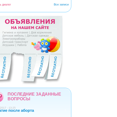
ь диалог
Все записи
5
6
7
8
9
ПОСЛЕДНИЕ ЗАДАННЫЕ
ВОПРОСЫ
2017 - 13:25
атие после аборта
1