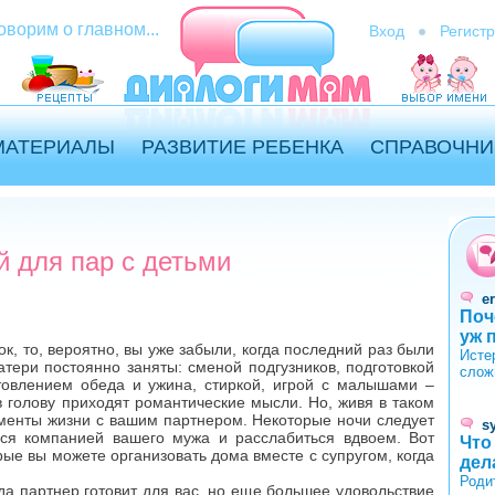
оворим о главном...
Вход
Регист
МАТЕРИАЛЫ
РАЗВИТИЕ РЕБЕНКА
СПРАВОЧНИ
й для пар с детьми
er
Поч
уж 
к, то, вероятно, вы уже забыли, когда последний раз были
Исте
тери постоянно заняты: сменой подгузников, подготовкой
слож
товлением обеда и ужина, стиркой, игрой с малышами –
 голову приходят романтические мысли. Но, живя в таком
менты жизни с вашим партнером. Некоторые ночи следует
s
ся компанией вашего мужа и расслабиться вдвоем. Вот
Что
рые вы можете организовать дома вместе с супругом, когда
дел
Роди
гда партнер готовит для вас, но еще большее удовольствие