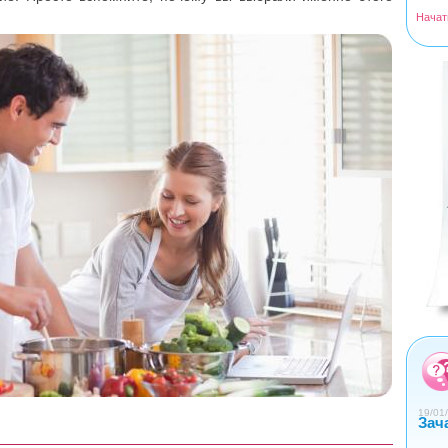
Начат
<
>
0
1
2
3
4
19/01/
Зач