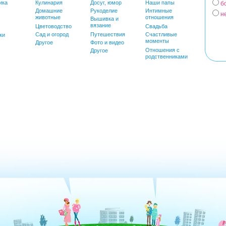
ика
Кулинария
Досуг, юмор
Наши папы
б
Домашние
Рукоделие
Интимные
н
животные
отношения
Вышивка и
вязание
Цветоводство
Свадьба
Сад и огород
Путешествия
Счастливые
ки
моменты
Другое
Фото и видео
Отношения с
Другое
родственниками