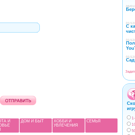
06/01/
Бер
01/12/
С к
чис
01/12/
Пол
You
01/12/
Сад
Задат
Ско
игр
1
Вар
ОТА И
ДОМ И БЫТ
ХОББИ И
СЕМЬЯ
1
ОВЬЕ
УВЛЕЧЕНИЯ
Ы
5