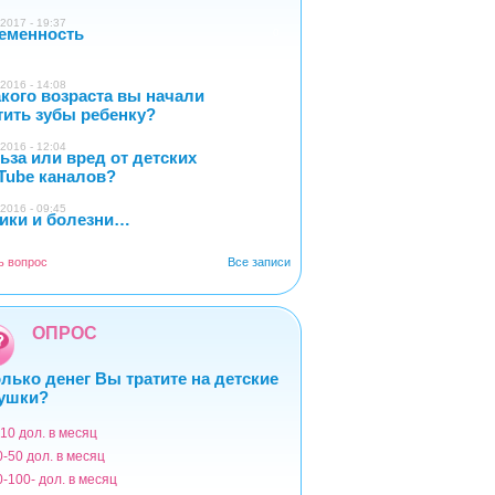
2017 - 19:37
еменность
0
2016 - 14:08
акого возраста вы начали
4
тить зубы ребенку?
2016 - 12:04
ьза или вред от детских
2
Tube каналов?
2016 - 09:45
ики и болезни…
1
ь вопрос
Все записи
ОПРОС
лько денег Вы тратите на детские
ушки?
-10 дол. в месяц
ианты
0-50 дол. в месяц
0-100- дол. в месяц