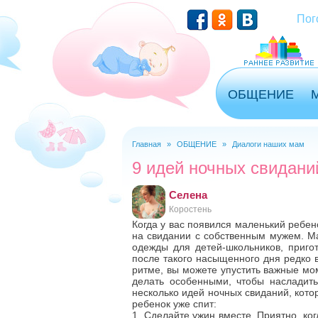
Перейти к основному содержанию
Пог
ОБЩЕНИЕ
Главная
»
ОБЩЕНИЕ
»
Диалоги наших мам
Вы здесь
9 идей ночных свидани
Селена
Коростень
Когда у вас появился маленький ребено
на свидании с собственным мужем. Ма
одежды для детей-школьников, приго
после такого насыщенного дня редко в
ритме, вы можете упустить важные мо
делать особенными, чтобы насладить
несколько идей ночных свиданий, кото
ребенок уже спит:
1. Сделайте ужин вместе. Приятно, ко