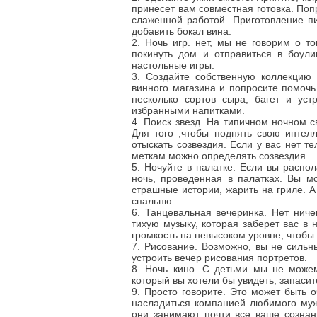
принесет вам совместная готовка. Поп
слаженной работой. Приготовление п
добавить бокал вина.
2. Ночь игр. нет, мы не говорим о то
покинуть дом и отправиться в боул
настольные игры.
3. Создайте собственную коллекцию 
винного магазина и попросите помочь
несколько сортов сыра, багет и уст
избранными напитками.
4. Поиск звезд. На типичном ночном 
Для того ,чтобы поднять свою интел
отыскать созвездия. Если у вас нет т
меткам можно определять созвездия.
5. Ночуйте в палатке. Если вы распо
ночь, проведенная в палатках. Вы мо
страшные истории, жарить на гриле. А
спальню.
6. Танцевальная вечеринка. Нет ниче
тихую музыку, которая заберет вас в 
громкость на невысоком уровне, чтобы
7. Рисование. Возможно, вы не сильны
устроить вечер рисования портретов.
8. Ночь кино. С детьми мы не можем
который вы хотели бы увидеть, запас
9. Просто говорите. Это может быть 
насладиться компанией любимого мужа
они занимают почти все ваше сознан