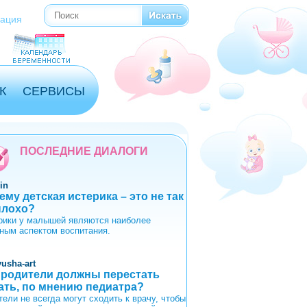
Поиск
Форма поиска
рация
К
СЕРВИСЫ
ПОСЛЕДНИЕ ДИАЛОГИ
in
ему детская истерика – это не так
плохо?
рики у малышей являются наиболее
ным аспектом воспитания.
yusha-art
 родители должны перестать
ать, по мнению педиатра?
тели не всегда могут сходить к врачу, чтобы