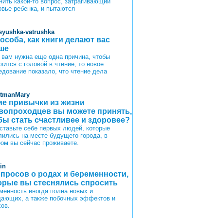
нить какой-то вопрос, затрагивающий
овье ребенка, и пытаются
syushka-vatrushka
пособа, как книги делают вас
ше
 вам нужна еще одна причина, чтобы
зится с головой в чтение, то новое
едование показало, что чтение дела
itmanMary
ие привычки из жизни
вопроходцев вы можете принять,
бы стать счастливее и здоровее?
ставьте себе первых людей, которые
лились на месте будущего города, в
ром вы сейчас проживаете.
in
опросов о родах и беременности,
орые вы стеснялись спросить
менность иногда полна новых и
ающих, а также побочных эффектов и
хов.