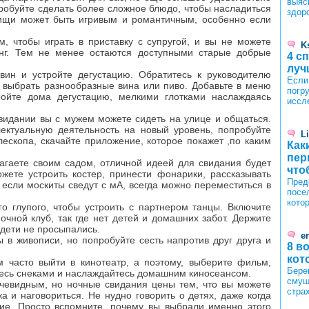
выяс
робуйте сделать более сложное блюдо, чтобы насладиться
здор
ищи может быть игривым и романтичным, особенно если
м, чтобы играть в приставку с супругой, и вы не можете
K
инг. Тем не менее остаются доступными старые добрые
4 с
луч
вин и устройте дегустацию. Обратитесь к руководителю
Если
 выбрать разнообразные вина или пиво. Добавьте в меню
погру
ройте дома дегустацию, мелкими глотками наслаждаясь
иссл
свидании вы с мужем можете сидеть на улице и общаться.
лектуальную деятельность на новый уровень, попробуйте
L
елескопа, скачайте приложение, которое покажет ,по каким
Как
пер
лагаете своим садом, отличной идеей для свидания будет
что
жете устроить костер, принести фонарики, рассказывать
Пред
 если москиты сведут с мА, всегда можно переместиться в
посе
кото
го глупого, чтобы устроить с партнером танцы. Включите
ночной клуб, так где нет детей и домашних забот. Держите
 дети не просыпались.
er
 в живописи, но попробуйте сесть напротив друг друга и
8 в
кот
 часто выйти в кинотеатр, а поэтому, выберите фильм,
Бере
итесь снеками и наслаждайтесь домашним киносеансом.
смущ
очевидным, но ночные свидания цены тем, что вы можете
стра
 и наговориться. Не нудно говорить о детях, даже когда
ие. Просто вспомните, почему вы выбрали именно этого