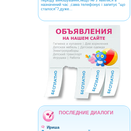
періоду виношування,якщо не з"явилися в
назначений час ,сама телефонує і запитує "що
сталося"?,дуже...
<
>
0
1
2
3
4
5
6
7
8
9
ПОСЛЕДНИЕ ДИАЛОГИ
Ириша