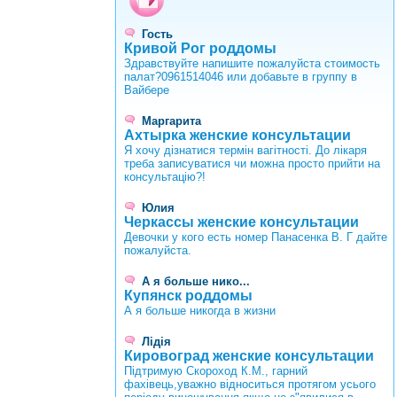
Гость
Кривой Рог роддомы
Здравствуйте напишите пожалуйста стоимость
палат?0961514046 или добавьте в группу в
Вайбере
Маргарита
Ахтырка женские консультации
Я хочу дізнатися термін вагітності. До лікаря
треба записуватися чи можна просто прийти на
консультацію?!
Юлия
Черкассы женские консультации
Девочки у кого есть номер Панасенка В. Г дайте
пожалуйста.
А я больше нико...
Купянск роддомы
А я больше никогда в жизни
Лідія
Кировоград женские консультации
Підтримую Скороход К.М., гарний
фахівець,уважно відноситься протягом усього