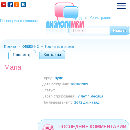
Вход
Регистрация
Поговорим о главном...
Поиск
Форма поиска
Главная
»
ОБЩЕНИЕ
»
Наши мамы и папы
Вы здесь
Просмотр
(активная вкладка)
Контакты
Главные вкладки
Maria
Город:
Луцк
Дата рождения:
18/10/1989
Статус:
Зарегистрирован(а):
7 лет 4 месяца
Последний визит:
2672 дн. назад
ПОСЛЕДНИЕ КОММЕНТАРИИ