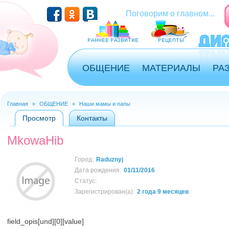
Перейти к основному содержанию
Поговорим о главном...
ОБЩЕНИЕ
МАТЕРИАЛЫ
РА
Главная
»
ОБЩЕНИЕ
»
Наши мамы и папы
Вы здесь
Просмотр
(активная вкладка)
Контакты
Главные вкладки
MkowaHib
Город:
Raduznyj
Дата рождения:
01/11/2016
Статус:
Зарегистрирован(а):
2 года 9 месяцев
field_opis[und][0][value]