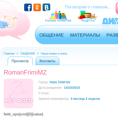
Перейти к основному содержанию
Поговорим о главном...
ОБЩЕНИЕ
МАТЕРИАЛЫ
РАЗ
Главная
»
ОБЩЕНИЕ
»
Наши мамы и папы
Вы здесь
Просмотр
(активная вкладка)
Контакты
Главные вкладки
RomanFrimiMZ
Город:
https 24dd biz
Дата рождения:
14/10/2016
Статус:
Зарегистрирован(а):
4 месяца 2 недели
field_opis[und][0][value]