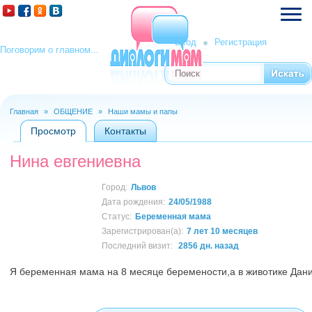
Вход
Регистрация
Поговорим о главном...
Поиск
Форма поиска
Главная
»
ОБЩЕНИЕ
»
Наши мамы и папы
Вы здесь
Просмотр
(активная вкладка)
Контакты
Главные вкладки
Нина евгениевна
Город:
Львов
Дата рождения:
24/05/1988
Статус:
Беременная мама
Зарегистрирован(а):
7 лет 10 месяцев
Последний визит:
2856 дн. назад
Я беременная мама на 8 месяце беремености,а в животике Дани