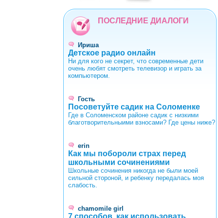
0
1
2
3
4
5
6
7
8
9
ПОСЛЕДНИЕ ДИАЛОГИ
Ириша
Детское радио онлайн
Ни для кого не секрет, что современные дети
очень любят смотреть телевизор и играть за
компьютером.
Гость
Посоветуйте садик на Соломенке
Где в Соломенском районе садик с низкими
благотворительныими взносами? Где цены ниже?
erin
Как мы побороли страх перед
школьными сочинениями
Школьные сочинения никогда не были моей
сильной стороной, и ребенку передалась моя
слабость.
chamomile girl
7 способов, как использовать