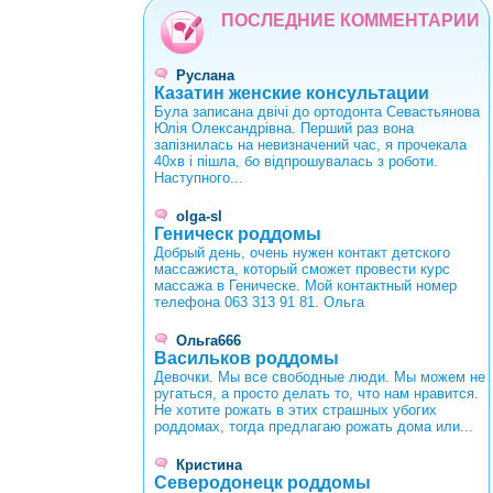
ПОСЛЕДНИЕ КОММЕНТАРИИ
Руслана
Казатин женские консультации
Була записана двічі до ортодонта Севастьянова
Юлія Олександрівна. Перший раз вона
запізнилась на невизначений час, я прочекала
40хв і пішла, бо відпрошувалась з роботи.
Наступного...
olga-sl
Геническ роддомы
Добрый день, очень нужен контакт детского
массажиста, который сможет провести курс
массажа в Геническе. Мой контактный номер
телефона 063 313 91 81. Ольга
Ольга666
Васильков роддомы
Девочки. Мы все свободные люди. Мы можем не
ругаться, а просто делать то, что нам нравится.
Не хотите рожать в этих страшных убогих
роддомах, тогда предлагаю рожать дома или...
Кристина
Северодонецк роддомы