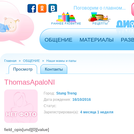
Перейти к основному содержанию
Поговорим о главном...
ОБЩЕНИЕ
МАТЕРИАЛЫ
РАЗ
Главная
»
ОБЩЕНИЕ
»
Наши мамы и папы
Вы здесь
Просмотр
(активная вкладка)
Контакты
Главные вкладки
ThomasApaloNI
Город:
Stung Treng
Дата рождения:
16/10/2016
Статус:
Зарегистрирован(а):
4 месяца 1 неделя
field_opis[und][0][value]