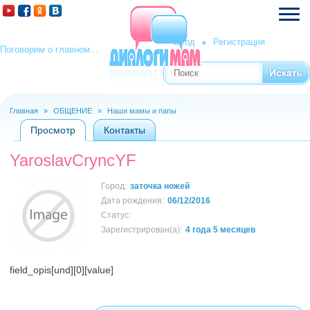
Вход
Регистрация
Поговорим о главном...
Поиск
Форма поиска
Главная
»
ОБЩЕНИЕ
»
Наши мамы и папы
Вы здесь
Просмотр
(активная вкладка)
Контакты
Главные вкладки
YaroslavCryncYF
Город:
заточка ножей
Дата рождения:
06/12/2016
Статус:
Зарегистрирован(а):
4 года 5 месяцев
field_opis[und][0][value]