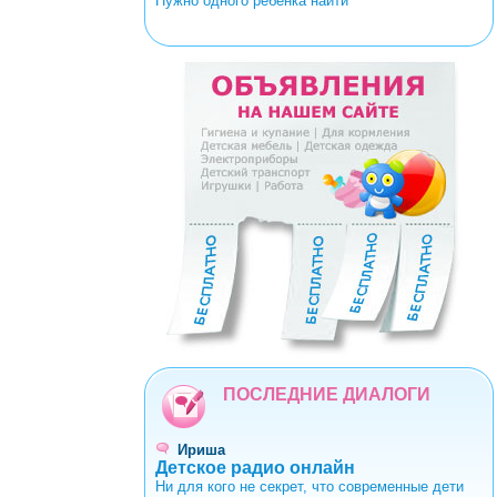
Нужно одного ребенка найти
<
>
0
1
2
3
4
5
6
7
8
9
ПОСЛЕДНИЕ ДИАЛОГИ
Ириша
Детское радио онлайн
Ни для кого не секрет, что современные дети