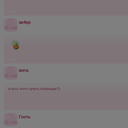
ак4ер
вита
а есть чтото чучуть побольше?)
Гость