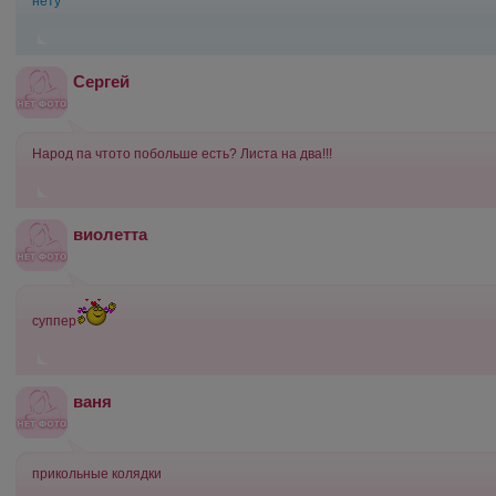
нету
Сергей
Народ па чтото побольше есть? Листа на два!!!
виолетта
суппер
ваня
прикольные колядки