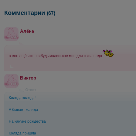
Комментарии
(67)
Алёна
а естьещё что - нибудь маленькое мне для сына надо
Виктор
Коляда,коляда!
А бывает коляда
На кануне рождества
Коляда пришла