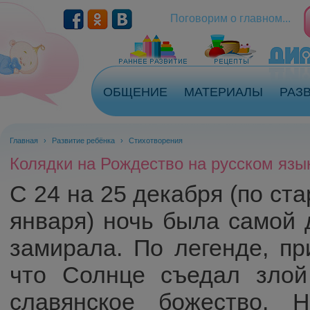
Перейти к основному содержанию
Поговорим о главном...
ОБЩЕНИЕ
МАТЕРИАЛЫ
РАЗ
Главная
›
Развитие ребёнка
›
Стихотворения
Колядки на Рождество на русском язы
С 24 на 25 декабря (по ста
января) ночь была самой 
замирала. По легенде, п
что Солнце съедал зло
славянское божество. 