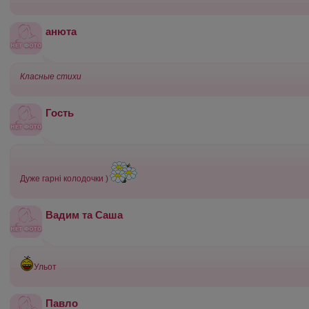
анюта
Класные стихи
Гость
Дуже гарні колодочки )
Вадим та Саша
Ульот
Павло