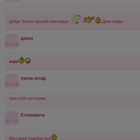
Добре. Багато грошей наколядую
Дуже добре
даша
норм
сукаа влад
прик 1000 грн в крмн
Єлизавета
Мені дуже подобається