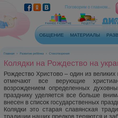
Перейти к основному содержанию
Поговорим о главном...
ОБЩЕНИЕ
МАТЕРИАЛЫ
РАЗ
Главная
›
Развитие ребёнка
›
Стихотворения
Колядки на Рождество на укра
Рождество Христово – один из великих 
отмечают все верующие христиа
возрождением определенных духовны
празднику уделяется все больше вним
внесен в список государственных празд
Колядки это старая славянская трад
традиции наших предков теряются и заб