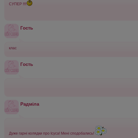
СУПЕР !!!!
Гость
клас
Гость
Радміла
Дуже гарні колядки про Ісуса! Мені сподобались!