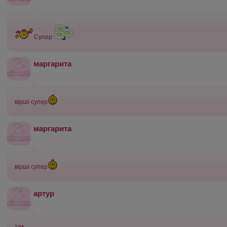
Супер
маргарита
вірші супер
маргарита
вірші супер
артур
так