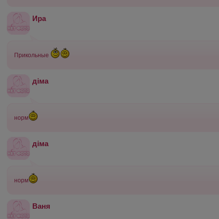
Ира
Прикольные
діма
норм
діма
норм
Ваня