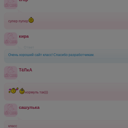
супер пупер
кира
Очень хороший сайт класс! Спасибо разработчикам.
ТёЛкА
нормуль так)))
сашулька
класс