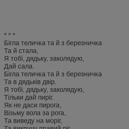
* * *
Бiгла теличка та й з березничка
Та й стала,
Я тобi, дядьку, заколядую,
Дай сала.
Бiгла теличка та й з березничка
Та в дядькiв двiр.
Я тобi, дядьку, заколядую,
Тiльки дай пирiг.
Як не даси пирога,
Вiзьму вола за рога,
Та виведу на морiг,
Та викручу правий рiг.