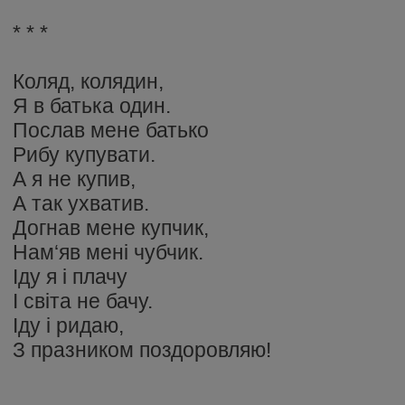
* * *
Коляд, колядин,
Я в батька один.
Послав мене батько
Рибу купувати.
А я не купив,
А так ухватив.
Догнав мене купчик,
Нам‘яв мені чубчик.
Іду я і плачу
І світа не бачу.
Іду і ридаю,
З празником поздоровляю!