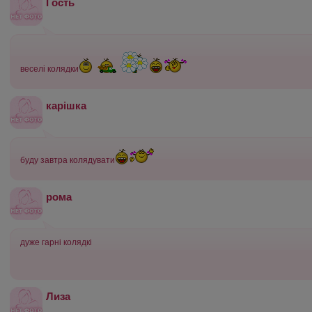
Гость
веселі колядки
карішка
буду завтра колядувати
рома
дуже гарні колядкі
Лиза