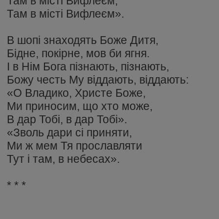
Там в місті Вифлеєм,
Там в місті Вифлеєм».
В шопі знаходять Боже Дитя,
Бідне, покірне, мов би ягня.
І в Нім Бога пізнають, пізнають,
Божу честь Му віддають, віддають:
«О Владико, Христе Боже,
Ми приносим, що хто може,
В дар Тобі, в дар Тобі».
«Зволь дари сі приняти,
Ми ж мем Тя прославляти
Тут і там, в небесах».
* * *