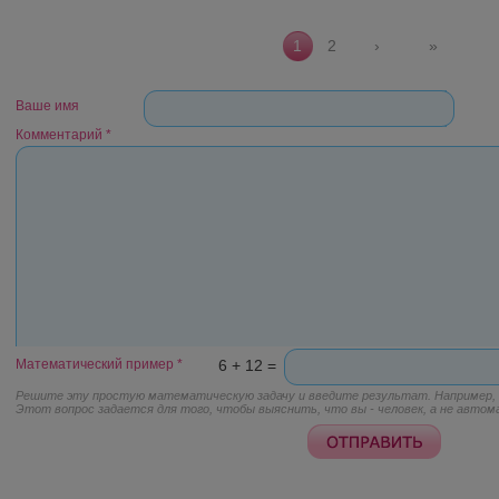
Страницы
1
2
›
»
Ваше имя
Комментарий
*
Математический пример
*
6 + 12 =
Решите эту простую математическую задачу и введите результат. Например, д
Этот вопрос задается для того, чтобы выяснить, что вы - человек, а не автом