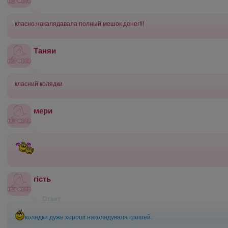
класно.накалядавала полный мешок денег!!!
Таняи
класний колядки
мери
гість
колядки дуже хороші наколядувала грошей.