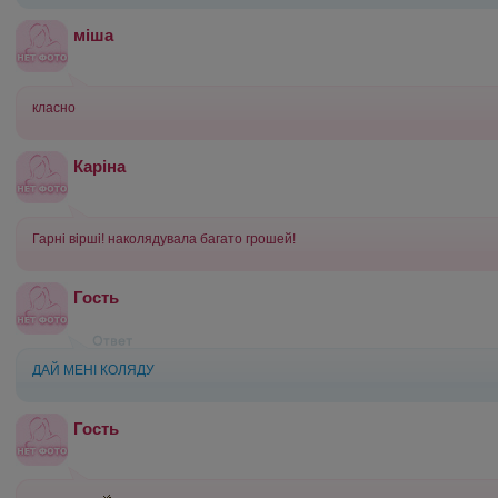
міша
класно
Каріна
Гарні вірші! наколядувала багато грошей!
Гость
ДАЙ МЕНІ КОЛЯДУ
Гость