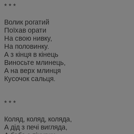
* * *
Волик рогатий
Поїхав орати
На свою нивку,
На половинку.
А з кінця в кінець
Виносьте млинець,
А на верх млинця
Кусочок сальця.
* * *
Коляд, коляд, коляда,
А дід з печі вигляда,