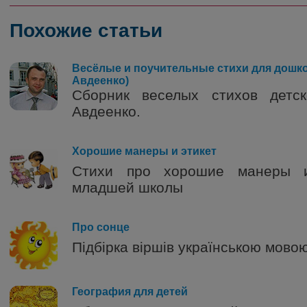
Похожие статьи
Весёлые и поучительные стихи для дошко
Авдеенко)
Сборник веселых стихов детс
Авдеенко.
0
Хорошие манеры и этикет
Стихи про хорошие манеры и
младшей школы
0
Про сонце
Підбірка віршів українською мовою
0
География для детей