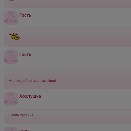
Гость
Гость
Мені подобаються такі вірші
Хохлушка
Слава Украине
єгор