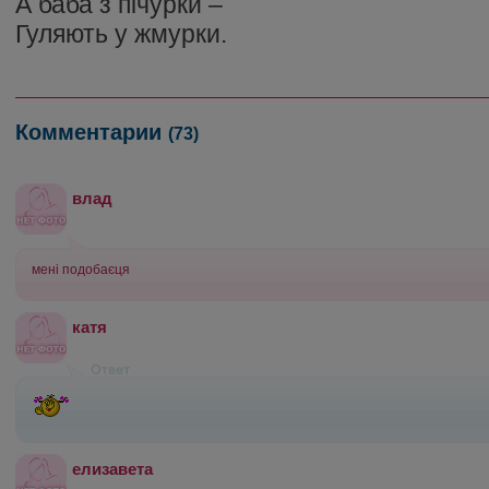
А баба з пічурки –
Гуляють у жмурки.
Комментарии
(73)
влад
мені подобаєця
катя
елизавета