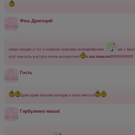
Феш Драгоций
скоро риздво и тут я найшов невелики колядки!велике
ми с бра
атут они есть и кстати очень интересние!
о как повезло!!!!!!!!!!!!!!!!!!!
Гость
дуже-дуже класниє колядки и легко вчяться
Гарбузенко маша!