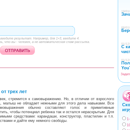
19/01/
Зач
06/01/
Бер
ведите результат. Например, для 1+3, введите 4.
, что вы - человек, а не автоматическая спам-рассылка.
01/12/
С к
чис
01/12/
Пол
You
Задат
1
от трех лет
век, стремится к самовыражению. Но, в отличии от взрослого
а, малыш не обладает нежными для этого дела навыками. Все
Ско
мовыражения обычно составляют голос и примитивные
игр
тить, чтобы потенциал ребенка так и остался нераскрытым. Для
имыми средствами: карандаши, конструктор, пластилин и т.п.
1
ствами и дайте ему немного свободы.
Вар
1