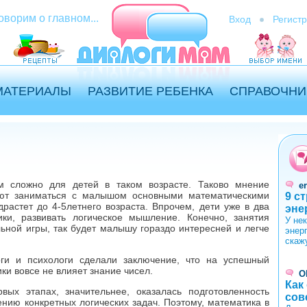
оворим о главном...
Вход
Регист
МАТЕРИАЛЫ
РАЗВИТИЕ РЕБЕНКА
СПРАВОЧНИ
м сложно для детей в таком возрасте. Таково мнение
er
ают заниматься с малышом основными математическими
9 с
драстет до 4-5летнего возраста. Впрочем, дети уже в два
эне
ки, развивать логическое мышление. Конечно, занятия
У не
ной игры, так будет малышу гораздо интересней и легче
энер
скажу
ги и психологи сделали заключение, что на успешный
ки вовсе не влияет знание чисел.
O
Как
ых этапах, значительнее, оказалась подготовленность
сов
ию конкретных логических задач. Поэтому, математика в