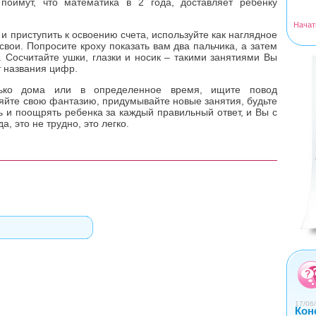
поймут, что математика в 2 года, доставляет ребенку
Начат
и приступить к освоению счета, используйте как наглядное
свои. Попросите кроху показать вам два пальчика, а затем
. Сосчитайте ушки, глазки и носик – такими занятиями Вы
<
>
т названия цифр.
лько дома или в определенное время, ищите повод
яйте свою фантазию, придумывайте новые занятия, будьте
 и поощрять ребенка за каждый правильный ответ, и Вы с
, это не трудно, это легко.
0
1
2
3
4
17/06/
Кон