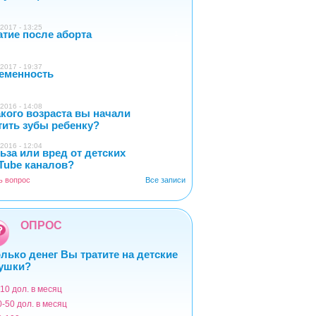
2017 - 13:25
атие после аборта
1
2017 - 19:37
еменность
0
2016 - 14:08
акого возраста вы начали
4
тить зубы ребенку?
2016 - 12:04
ьза или вред от детских
2
Tube каналов?
ь вопрос
Все записи
ОПРОС
лько денег Вы тратите на детские
ушки?
-10 дол. в месяц
ианты
0-50 дол. в месяц