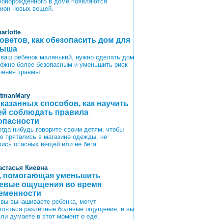
новорожденного в доме появляются
ион новых вещей.
arlotte
советов, как обезопасить дом для
лыша
 ваш ребенок маленький, нужно сделать дом
можно более безопасным и уменьшить риск
чения травмы.
itmanMary
оказанных способов, как научить
ей соблюдать правила
опасности
огда-нибудь говорите своим детям, чтобы
не прятались в магазине одежды, не
лись опасных вещей или не бега
астасья Киевна
, помогающая уменьшить
евые ощущения во время
еменности
 вы вынашиваете ребенка, могут
вляться различные болевые ощущение, и вы
 ли думаете в этот момент о еде.