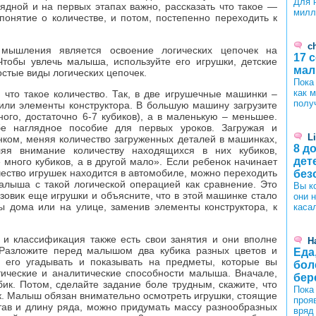
Для 
ядной и на первых этапах важно, рассказать что такое —
милл
понятие о количестве, и потом, постепенно переходить к
ch
 мышления является освоение логических цепочек на
17 
Чтобы увлечь малыша, используйте его игрушки, детские
ма
стые виды логических цепочек.
Пока
как 
 что такое количество. Так, в две игрушечные машинки –
полу
 или элементы конструктора. В большую машину загрузите
ого, достаточно 6-7 кубиков), а в маленькую – меньшее.
бе наглядное пособие для первых уроков. Загружая и
L
нком, меняя количество загруженных деталей в машинках,
8 д
ляя внимание количеству находящихся в них кубиков,
дет
много кубиков, а в другой мало». Если ребенок начинает
чество игрушек находится в автомобиле, можно переходить
без
алыша с такой логической операцией как сравнение. Это
Вы к
узовик еще игрушки и объясните, что в этой машинке стало
они 
ы дома или на улице, заменив элементы конструктора, к
каса
 и классификация также есть свои занятия и они вполне
Н
 Разложите перед малышом два кубика разных цветов и
Еда
 его угадывать и показывать на предметы, которые вы
бол
тические и аналитические способности малыша. Вначале,
бер
ик. Потом, сделайте задание боле трудным, скажите, что
Пока
к. Малыш обязан внимательно осмотреть игрушки, стоящие
проя
тав и длину ряда, можно придумать массу разнообразных
вряд