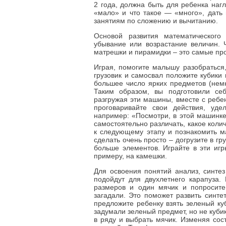
2 года, должна быть для ребенка нагл
«мало» и что такое — «много», дать 
занятиям по сложению и вычитанию.
Основой развития математического
убывание или возрастание величин. 
матрешки и пирамидки – это самые про
Играя, помогите малышу разобраться,
грузовик и самосвал положите кубики
большее число ярких предметов (немн
Таким образом, вы подготовили се
разгружая эти машины, вместе с ребе
проговаривайте свои действия, уде
например: «Посмотри, в этой машинке 
самостоятельно различать, какое коли
к следующему этапу и познакомить м
сделать очень просто – догрузите в гр
больше элементов. Играйте в эти игр
примеру, на камешки.
Для освоения понятий анализ, синтез
подойдут для двухлетнего карапуза.
размеров и один мячик и попросите
загадали. Это поможет развить синте
предложите ребенку взять зеленый куб
задумали зеленый предмет, но не куби
в ряду и выбрать мячик. Изменяя сос