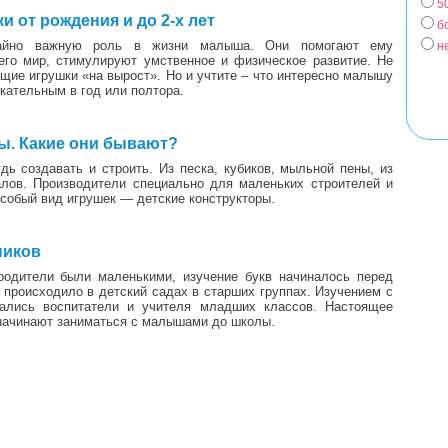
5
1
 от рождения и до 2-х лет
б
чайно важную роль в жизни малыша. Они помогают ему
н
го мир, стимулируют умственное и физическое развитие. Не
щие игрушки «на вырост». Но и учтите – что интересно малышу
екательным в год или полтора.
2
ы. Какие они бывают?
дь создавать и строить. Из песка, кубиков, мыльной пены, из
лов. Производители специально для маленьких строителей и
собый вид игрушек — детские конструкторы.
1
ников
 родители были маленькими, изучение букв начиналось перед
 происходило в детский садах в старших группах. Изучением с
ались воспитатели и учителя младших классов. Настоящее
 начинают заниматься с малышами до школы.