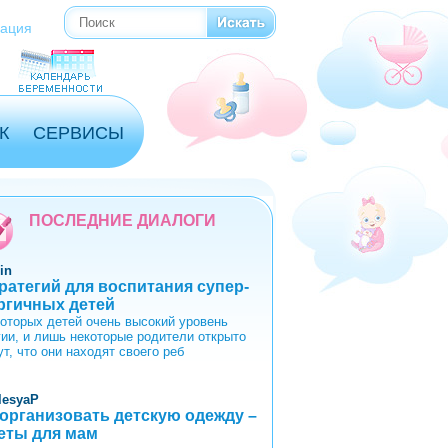
Поиск
Форма поиска
рация
К
СЕРВИСЫ
ПОСЛЕДНИЕ ДИАЛОГИ
in
тратегий для воспитания супер-
ргичных детей
которых детей очень высокий уровень
гии, и лишь некоторые родители открыто
т, что они находят своего реб
lesyaP
 организовать детскую одежду –
еты для мам