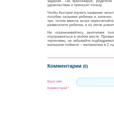
заданий. Так фантазируя, родители 
удовольствие и приносит пользу.
Чтобы быстрее изучить название чисел 
пособие пальчики ребенка и, конечно, 
три, потом вместе вслух пересчитайте
развеселите ребенка, и он легче усвои
Не ограничивайтесь занятиями то
поупражняться в любом месте. Проявл
терпеливы, не забывайте подбадривать
малышом поймете – математика в 2 года
Комментарии
(0)
Ваше имя
Комментарий
*