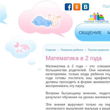
Перейти к основному содержанию
Пог
ОБЩЕНИЕ
Главная
›
Развитие ребёнка
›
Раннее развитие
Математика в 2 года
Математика в 2 года – это слишко
большинства родителей. Они начин
категориями, только когда ребенок по
года готовы постигать азы арифмети
должны проходить в форме заниматель
воспринимать эту науку.
Вопреки бытующему мнению, педаго
результат обучения на уроках математи
Эти знания выручают только на перв
логического мышления малыша к решен