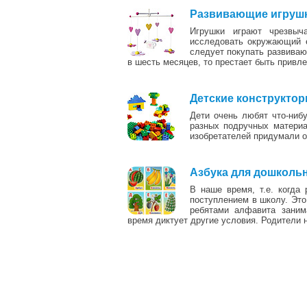
Развивающие игрушки
Игрушки играют чрезвы
исследовать окружающий е
следует покупать развиваю
в шесть месяцев, то престает быть привл
Детские конструктор
Дети очень любят что-нибу
разных подручных материа
изобретателей придумали о
Азбука для дошколь
В наше время, т.е. когда
поступлением в школу. Это
ребятами алфавита заним
время диктует другие условия. Родители