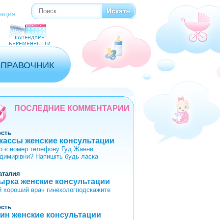
Поиск
Форма поиска
рация
СПРАВОЧНИК
ПОСЛЕДНИЕ КОММЕНТАРИИ
ость
кассы женские консультации
го є номер телефону Гуд Жанни
димирівни? Напишіть будь ласка
аталия
ырка женские консультации
й хороший врач гинекологподскажите
ость
ин женские консультации