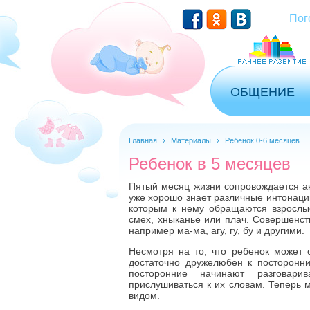
Перейти к основному содержанию
Пог
ОБЩЕНИЕ
Главная
›
Материалы
›
Ребенок 0-6 месяцев
Ребенок в 5 месяцев
Пятый месяц жизни сопровождается ак
уже хорошо знает различные интонации
которым к нему обращаются взрослые
смех, хныканье или плач. Совершенст
например ма-ма, агу, гу, бу и другими.
Несмотря на то, что ребенок может 
достаточно дружелюбен к посторонн
посторонние начинают разговари
прислушиваться к их словам. Теперь 
видом.