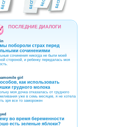
5
6
7
8
9
ПОСЛЕДНИЕ ДИАЛОГИ
in
 мы побороли страх перед
льными сочинениями
ьные сочинения никогда не были моей
ной стороной, и ребенку передалась моя
ость.
hamomile girl
пособов, как использовать
ишки грудного молока
ольку моя дочка отказалась от грудного
рмливания уже в семь месяцев, я не хотела
ить зря все то заморожен
oyed
ему во время беременности
ошо есть зеленые яблоки?