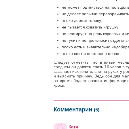
не может подтянуться на пальцах 
не делает попытки переворачивать
плохо держит голову;
не пытается схватить игрушку;
не реагирует на речь взрослых и м
не гулит и не произносит отдельны
плохо есть и значительно недобира
плохо спит и постоянно плачет.
Следует отметить, что в пятый месяц
среднем он должен спать 16 часов в с
засыпает исключительно на руках у ро
и выяснить причину. Ведь сон для ма
во время бодрствования информацию,
крохи.
Комментарии
(5)
Катя