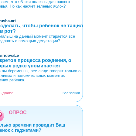
наем, что яблоки полезны для нашего
овья. Но как насчет зеленых яблок?
yusha-art
 сделать, чтобы ребенок не тащил
 в рот?
малыш на данный момент старается все
едовать с помощью дегустации?
viridovaLe
екретов процесса рождения, о
орых редко упоминается
а вы беременны, все люди говорят только о
тливых и положительных моментах
ения ребенка.
ь диалог
Все записи
ОПРОС
лько времени проводит Ваш
енок с гаджетами?