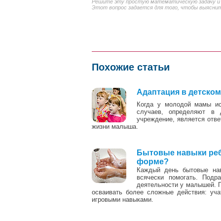
Решите эту простую математическую задачу и в
Этот вопрос задается для того, чтобы выяснить
Похожие статьи
Адаптация в детском
Когда у молодой мамы ист
случаев, определяют в 
учреждение, является отв
жизни малыша.
Бытовые навыки ребе
форме?
Каждый день бытовые нав
всячески помогать. Подр
деятельности у малышей. П
осваивать более сложные действия: учат
игровыми навыками.