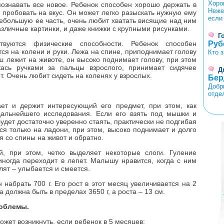
Хоро
ознавать все новое. Ребенок способен хорошо держать в
Неже
е пробовать на вкус. Он может легко разыскать нужную ему
если
небольшую ее часть, очень любит хватать висящие над ним
зличные картинки, и даже книжки с крупными рисунками.
Г
вуются физические способности. Ребенок способен
Руб
ся на колени и руки. Лежа на спине, приподнимает голову
Кто 
ыш лежит на животе, он высоко поднимает голову, при этом
ась ручками за пальцы взрослого, принимает сидячее
Д
. Очень любит сидеть на коленях у взрослых.
Бер
Добр
отде
ет и держит интересующий его предмет, при этом, как
дальнейшего исследования. Если его взять под мышки и
удет достаточно уверенно стаять, практически не подгибая
<
>
ся только на ладони, при этом, высоко поднимает и долго
я со спины на живот и обратно.
й, при этом, четко выделяет некоторые слоги. Гуление
ногда переходит в лепет. Малышу нравится, когда с ним
лят – улыбается и смеется.
набрать 700 г. Его рост в этот месяц увеличивается на 2
 должна быть в пределах 3650 г, а роста – 13 см.
роблемы.
жет возникнуть, если ребенок в 5 месяцев: