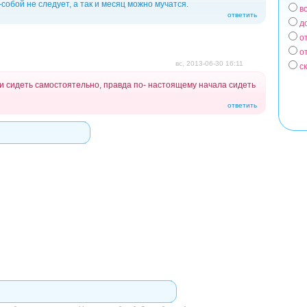
собой не следует, а так и месяц можно мучатся.
в
Вар
ответить
д
о
о
вс, 2013-06-30 16:11
с
ки сидеть самостоятельно, правда по- настоящему начала сидеть
ответить