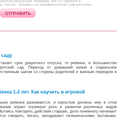
ведите результат. Например, для 1+3, введите 4.
, что вы - человек, а не автоматическая спам-рассылка.
2
 саду
екает срок декретного отпуска, то ребенка, в большинстве
детский сад. Переход от домашней жизни в социальное
етственным шагом со стороны родителей и важным периодом в
1
нка 1-2 лет. Как научить в игровой
ыки ребенка развиваются, и взрослые должны ему в этом
ажание играет огромную роль в развитии различных видов
ытаясь повторить действия старших, дети понемногу начинают
ся говорить, бегать, овладевают гигиеническими, бытовыми,
3