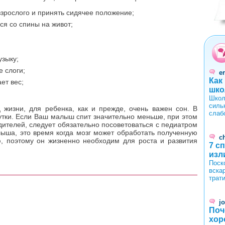
взрослого и принять сидячее положение;
ся со спины на живот;
0
1
2
3
4
узыку;
е слоги;
er
Как
ет вес;
шко
Школ
силь
 жизни, для ребенка, как и прежде, очень важен сон. В
слаб
утки. Если Ваш малыш спит значительно меньше, при этом
дителей, следует обязательно посоветоваться с педиатром
лыша, это время когда мозг может обработать полученную
c
 поэтому он жизненно необходим для роста и развития
7 с
изл
Поск
вска
трат
j
Поч
хор