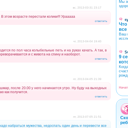
Мы з
здор
вс, 2013-03-31 23:17
 В этом возрасте перестали колики!!! Урааааа
s
ответить
Что
все
Ваш 
иссл
чт, 2013-04-04 19:40
дится по пол часа колыбельные петь и на руках качать. А так, в
S
ереворачивается и с живота на спину и наоборот.
9 с
ответить
кот
Когд
счас
рожд
пт, 2013-04-05 21:39
Начат
ошмар, после 20.00 у него начинается утро. Ну буду на выходных
аю как получится.
ответить
пт, 2013-07-05 21:51
Ско
реб
надо набраться мужества, недоспать один день и перевести все