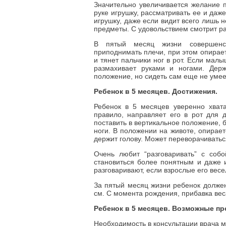
Значительно увеличивается желание п
руке игрушку, рассматривать ее и даж
игрушку, даже если видит всего лишь 
предметы. С удовольствием смотрит ра
В пятый месяц жизни совершенст
приподнимать плечи, при этом опирает
и тянет пальчики ног в рот. Если мал
размахивает руками и ногами. Держ
положение, но сидеть сам еще не умеет
Ребенок в 5 месяцев. Достижения.
Ребенок в 5 месяцев уверенно хвата
правило, направляет его в рот для 
поставить в вертикальное положение, б
ноги. В положении на животе, опирает
держит голову. Может переворачиватьс
Очень любит “разговаривать” с собо
становиться более понятным и даже и
разговаривают, если взрослые его весе
За пятый месяц жизни ребенок должен 
см. С момента рождения, прибавка веса
Ребенок в 5 месяцев. Возможные п
Необходимость в консультации врача мо