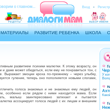
оворим о главном...
Вход
Регист
МАТЕРИАЛЫ
РАЗВИТИЕ РЕБЕНКА
ШКОЛА
тивным развитием психики малютки. К этому возрасту, он
Г
 и даже может обидеться, если ему не понравиться тон, с
Чер
. Выражает эмоции кроха по-прежнему – через улыбку,
У ко
вуется гуление, теперь оно пополняется новыми слогами,
Воло
Н
отличить голоса знакомых и не знакомых ему людей, он
Ахт
им, особенно если рядом с ними находится мама. Если
Како
вать, малыш заинтересовано затихает и пытается
малютка ассоциирует голоса людей с их лицам и внешним
Г
Неж