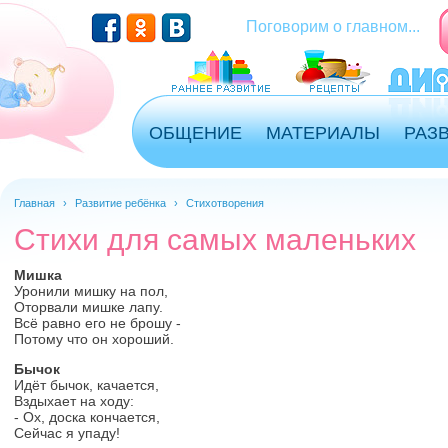
Перейти к основному содержанию
Поговорим о главном...
ОБЩЕНИЕ
МАТЕРИАЛЫ
РАЗ
Главная
›
Развитие ребёнка
›
Стихотворения
Стихи для самых маленьких
Мишка
Уронили мишку на пол,
Оторвали мишке лапу.
Всё равно его не брошу -
Потому что он хороший.
Бычок
Идёт бычок, качается,
Вздыхает на ходу:
- Ох, доска кончается,
Сейчас я упаду!