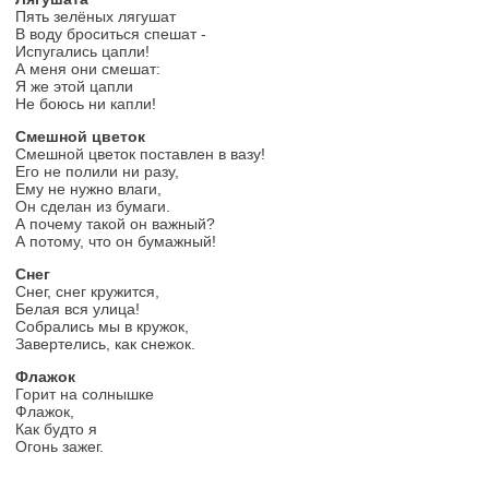
Пять зелёных лягушат
В воду броситься спешат -
Испугались цапли!
А меня они смешат:
Я же этой цапли
Не боюсь ни капли!
Смешной цветок
Смешной цветок поставлен в вазу!
Его не полили ни разу,
Ему не нужно влаги,
Он сделан из бумаги.
А почему такой он важный?
А потому, что он бумажный!
Снег
Снег, снег кружится,
Белая вся улица!
Собрались мы в кружок,
Завертелись, как снежок.
Флажок
Горит на солнышке
Флажок,
Как будто я
Огонь зажег.