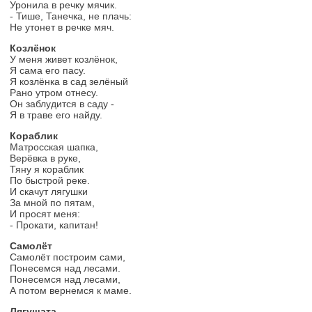
Уронила в речку мячик.
- Тише, Танечка, не плачь:
Не утонет в речке мяч.
Козлёнок
У меня живет козлёнок,
Я сама его пасу.
Я козлёнка в сад зелёный
Рано утром отнесу.
Он заблудится в саду -
Я в траве его найду.
Кораблик
Матросская шапка,
Верёвка в руке,
Тяну я кораблик
По быстрой реке.
И скачут лягушки
За мной по пятам,
И просят меня:
- Прокати, капитан!
Самолёт
Самолёт построим сами,
Понесемся над лесами.
Понесемся над лесами,
А потом вернемся к маме.
Лягушата