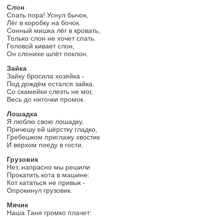
Слон
Спать пора! Уснул бычок,
Лёг в коробку на бочок.
Сонный мишка лёг в кровать,
Только слон не хочет спать.
Головой кивает слон,
Он слонихе шлёт поклон.
Зайка
Зайку бросила хозяйка -
Под дождём остался зайка.
Со скамейки слезть не мог,
Весь до ниточки промок.
Лошадка
Я люблю свою лошадку,
Причешу ей шёрстку гладко,
Гребешком приглажу хвостик
И верхом поеду в гости.
Грузовик
Нет, напрасно мы решили
Прокатить кота в машине:
Кот кататься не привык -
Опрокинул грузовик.
Мячик
Наша Таня громко плачет: