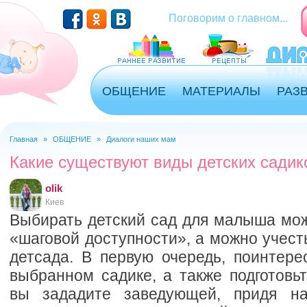
Перейти к основному содержанию
Поговорим о главном...
ОБЩЕНИЕ
МАТЕРИАЛЫ
РАЗ
Главная
»
ОБЩЕНИЕ
»
Диалоги наших мам
Вы здесь
Какие существуют виды детских садик
olik
Киев
Выбирать детский сад для малыша мож
«шаговой доступности», а можно учест
детсада. В первую очередь, поинтере
выбранном садике, а также подготовь
вы зададите заведующей, придя на