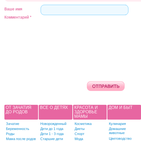
Ваше имя
Комментарий
*
ОТ ЗАЧАТИЯ
ВСЕ О ДЕТЯХ
КРАСОТА И
ДОМ И БЫТ
ДО РОДОВ
ЗДОРОВЬЕ
МАМЫ
Зачатие
Новорожденный
Косметика
Кулинария
Беременность
Дети до 1 года
Диеты
Домашние
животные
Роды
Дети 1 - 3 года
Спорт
Цветоводство
Мама после родов
Старшие дети
Мода