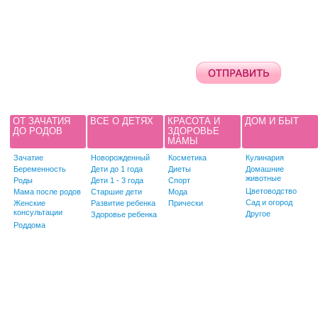
ОТ ЗАЧАТИЯ
ВСЕ О ДЕТЯХ
КРАСОТА И
ДОМ И БЫТ
ДО РОДОВ
ЗДОРОВЬЕ
МАМЫ
Зачатие
Новорожденный
Косметика
Кулинария
Беременность
Дети до 1 года
Диеты
Домашние
животные
Роды
Дети 1 - 3 года
Спорт
Цветоводство
Мама после родов
Старшие дети
Мода
Сад и огород
Женские
Развитие ребенка
Прически
консультации
Другое
Здоровье ребенка
Роддома