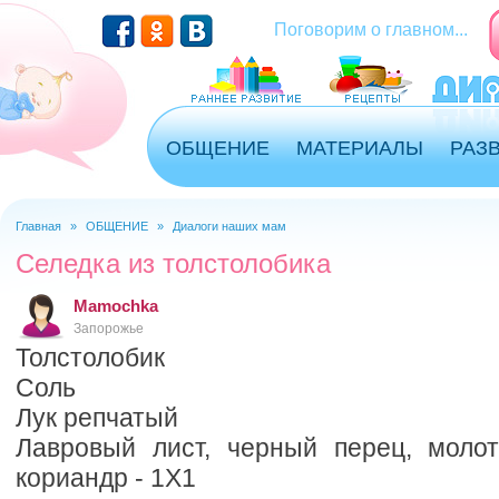
Перейти к основному содержанию
Поговорим о главном...
ОБЩЕНИЕ
МАТЕРИАЛЫ
РАЗ
Главная
»
ОБЩЕНИЕ
»
Диалоги наших мам
Вы здесь
Селедка из толстолобика
Mamochka
Запорожье
Толстолобик
Соль
Лук репчатый
Лавровый лист, черный перец, моло
кориандр - 1Х1