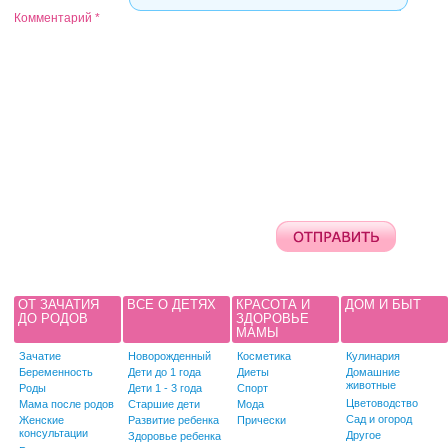
Комментарий
*
ОТ ЗАЧАТИЯ
ВСЕ О ДЕТЯХ
КРАСОТА И
ДОМ И БЫТ
ДО РОДОВ
ЗДОРОВЬЕ
МАМЫ
Зачатие
Новорожденный
Косметика
Кулинария
Беременность
Дети до 1 года
Диеты
Домашние
животные
Роды
Дети 1 - 3 года
Спорт
Цветоводство
Мама после родов
Старшие дети
Мода
Сад и огород
Женские
Развитие ребенка
Прически
консультации
Другое
Здоровье ребенка