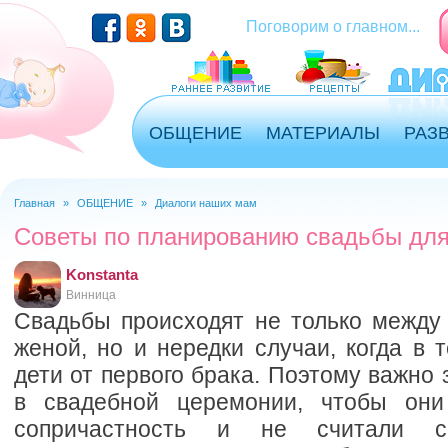
Перейти к основному содержанию
Поговорим о главном...
ОБЩЕНИЕ
МАТЕРИАЛЫ
РАЗ
Главная
»
ОБЩЕНИЕ
»
Диалоги наших мам
Вы здесь
Советы по планированию свадьбы дл
Konstanta
Винница
Свадьбы происходят не только межд
женой, но и нередки случаи, когда в 
дети от первого брака. Поэтому важно 
в свадебной церемонии, чтобы они
сопричастность и не считали с