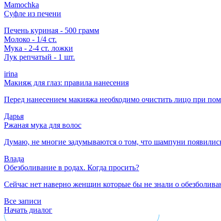
Mamochka
Суфле из печени
Печень куриная - 500 грамм
Молоко - 1/4 ст.
Мука - 2-4 ст. ложки
Лук репчатый - 1 шт.
irina
Макияж для глаз: правила нанесения
Перед нанесением макияжа необходимо очистить лицо при помо
Дарья
Ржаная мука для волос
Думаю, не многие задумываются о том, что шампуни появились
Влада
Обезболивание в родах. Когда просить?
Сейчас нет наверно женщин которые бы не знали о обезболиван
Все записи
Начать диалог