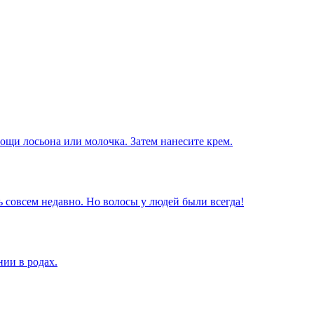
щи лосьона или молочка. Затем нанесите крем.
 совсем недавно. Но волосы у людей были всегда!
ии в родах.