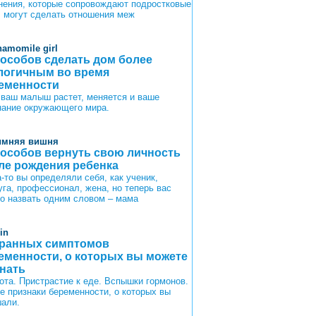
нения, которые сопровождают подростковые
, могут сделать отношения меж
hamomile girl
пособов сделать дом более
логичным во время
еменности
 ваш малыш растет, меняется и ваше
нание окружающего мира.
имняя вишня
пособов вернуть свою личность
ле рождения ребенка
-то вы определяли себя, как ученик,
уга, профессионал, жена, но теперь вас
о назвать одним словом – мама
in
транных симптомов
еменности, о которых вы можете
знать
ота. Пристрастие к еде. Вспышки гормонов.
те признаки беременности, о которых вы
али.