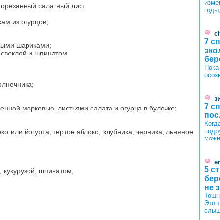
изме
порезанный салатный лист
годы
ам из огурцов;
c
7 с
овыми шариками;
эко
й свеклой и шпинатом
бер
Пока
осоз
олнечника;
з
7 с
енной морковью, листьями салата и огурца в булочке;
пос
Когда
подр
о или йогурта, тертое яблоко, клубника, черника, льняное
можн
er
5 с
, кукурузой, шпинатом;
бер
не 
Тошн
Это 
слыш