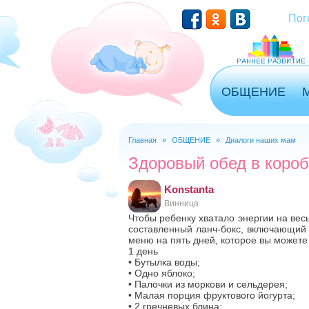
Перейти к основному содержанию
Пог
ОБЩЕНИЕ
Главная
»
ОБЩЕНИЕ
»
Диалоги наших мам
Вы здесь
Здоровый обед в короб
Konstanta
Винница
Чтобы ребенку хватало энергии на вес
составленный ланч-бокс, включающий 
меню на пять дней, которое вы можете
1 день
• Бутылка воды;
• Одно яблоко;
• Палочки из моркови и сельдерея;
• Малая порция фруктового йогурта;
• 2 гречневых блина;