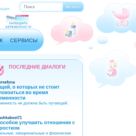
Поиск
Форма поиска
рация
К
СЕРВИСЫ
ПОСЛЕДНИЕ ДИАЛОГИ
ersefona
ещей, о которых не стоит
покоиться во время
еменности
менность не должна быть пугающей.
ashkabest71
пособов улучшить отношение с
ростком
альные, эмоциональные и физические