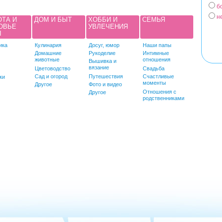
б
н
ОТА И
ДОМ И БЫТ
ХОББИ И
СЕМЬЯ
ОВЬЕ
УВЛЕЧЕНИЯ
Ы
ика
Кулинария
Досуг, юмор
Наши папы
Домашние
Рукоделие
Интимные
животные
отношения
Вышивка и
вязание
Цветоводство
Свадьба
Сад и огород
Путешествия
Счастливые
ки
моменты
Другое
Фото и видео
Отношения с
Другое
родственниками