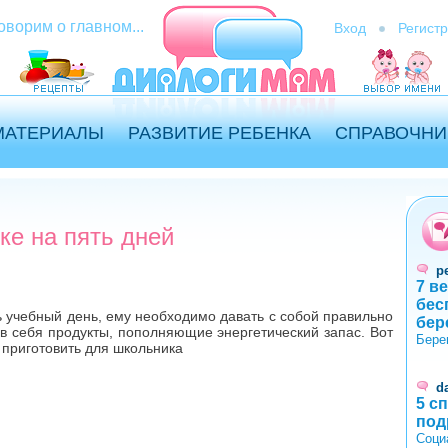
оворим о главном...
Вход
Регист
МАТЕРИАЛЫ
РАЗВИТИЕ РЕБЕНКА
СПРАВОЧНИ
ке на пять дней
p
7 в
бес
ь учебный день, ему необходимо давать с собой правильно
бер
в себя продукты, пополняющие энергетический запас. Вот
Бере
 приготовить для школьника
d
5 с
под
Соци