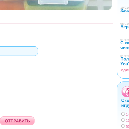
19/01/
Зач
06/01/
Бер
01/12/
С к
чис
01/12/
Пол
You
Задат
Ско
игр
1
Вар
1
5