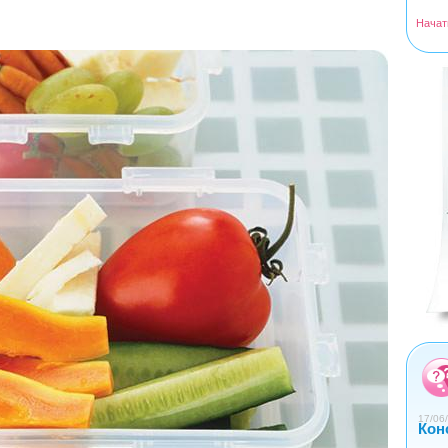
Начат
<
>
0
1
2
3
4
17/06/
Кон