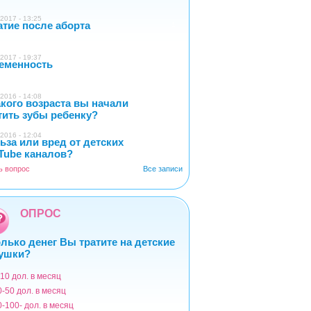
2017 - 13:25
атие после аборта
1
2017 - 19:37
еменность
0
2016 - 14:08
акого возраста вы начали
4
тить зубы ребенку?
2016 - 12:04
ьза или вред от детских
2
Tube каналов?
ь вопрос
Все записи
ОПРОС
лько денег Вы тратите на детские
ушки?
-10 дол. в месяц
ианты
0-50 дол. в месяц
0-100- дол. в месяц