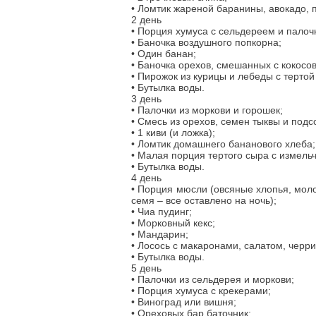
• Ломтик жареной баранины, авокадо, 
2 день
• Порция хумуса с сельдереем и палочк
• Баночка воздушного попкорна;
• Один банан;
• Баночка орехов, смешанных с кокос
• Пирожок из курицы и лебеды с терто
• Бутылка воды.
3 день
• Палочки из моркови и горошек;
• Смесь из орехов, семен тыквы и подс
• 1 киви (и ложка);
• Ломтик домашнего бананового хлеба;
• Малая порция тертого сыра с измельч
• Бутылка воды.
4 день
• Порция мюсли (овсяные хлопья, молок
семя – все оставлено на ночь);
• Чиа пудинг;
• Морковный кекс;
• Мандарин;
• Лосось с макаронами, салатом, черри
• Бутылка воды.
5 день
• Палочки из сельдерея и моркови;
• Порция хумуса с крекерами;
• Виноград или вишня;
• Ореховых бар баточник;