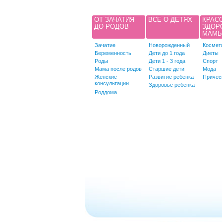
ОТ ЗАЧАТИЯ
ВСЕ О ДЕТЯХ
КРАС
ДО РОДОВ
ЗДОР
МАМ
Зачатие
Новорожденный
Космет
Беременность
Дети до 1 года
Диеты
Роды
Дети 1 - 3 года
Спорт
Мама после родов
Старшие дети
Мода
Женские
Развитие ребенка
Причес
консультации
Здоровье ребенка
Роддома