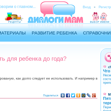
оворим о главном...
Вход
Регист
МАТЕРИАЛЫ
РАЗВИТИЕ РЕБЕНКА
СПРАВОЧНИ
ть для ребенка до года?
ch
Что
Несм
ованую, как долго следует ее использовать. И например в
сост
преп
М
Поделиться
Пят
тер
Пери
бере