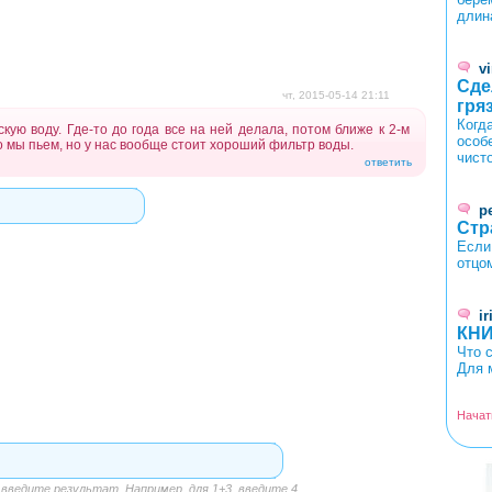
длин
v
Сде
чт, 2015-05-14 21:11
гря
Когд
кую воду. Где-то до года все на ней делала, потом ближе к 2-м
особ
то мы пьем, но у нас вообще стоит хороший фильтр воды.
чист
ответить
p
Стр
Если
отцом
ir
КНИ
Что 
Для 
Начат
<
>
ведите результат. Например, для 1+3, введите 4.