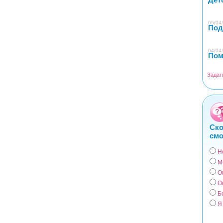
05/04/
Под
04/04/
Пом
Задат
Ско
смо
Н
Вар
М
О
О
Б
Я