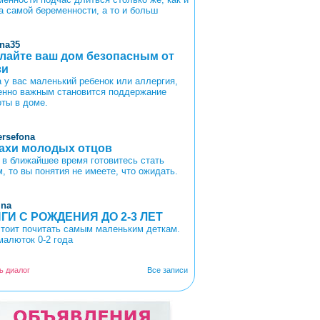
а самой беременности, а то и больш
ina35
лайте ваш дом безопасным от
зи
а у вас маленький ребенок или аллергия,
енно важным становится поддержание
оты в доме.
ersefona
ахи молодых отцов
 в ближайшее время готовитесь стать
, то вы понятия не имеете, что ожидать.
ina
ГИ С РОЖДЕНИЯ ДО 2-3 ЛЕТ
стоит почитать самым маленьким деткам.
малюток 0-2 года
ь диалог
Все записи