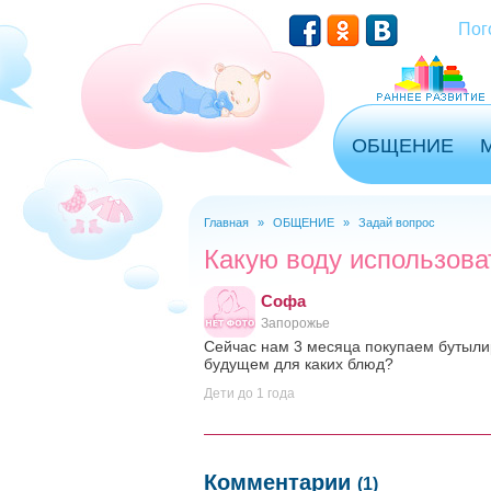
Перейти к основному содержанию
Пог
ОБЩЕНИЕ
Главная
»
ОБЩЕНИЕ
»
Задай вопрос
Вы здесь
Какую воду использова
Софа
Запорожье
Сейчас нам 3 месяца покупаем бутылир
будущем для каких блюд?
Дети до 1 года
Комментарии
(1)