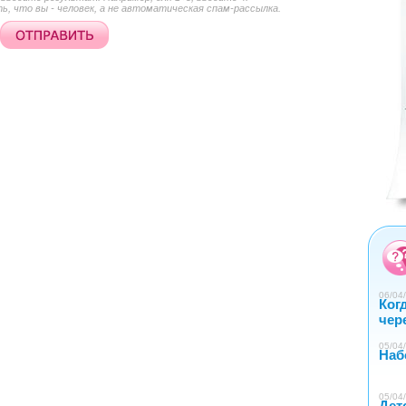
, что вы - человек, а не автоматическая спам-рассылка.
0
1
2
3
4
06/04/
Ког
чер
05/04/
Наб
05/04/
Дет