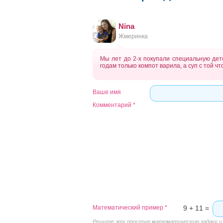
Nina
Жмеринка
Мы лет до 2-х покупали специальную детс
годам только компот варила, а суп с той ч
Ваше имя
Комментарий
*
Математический пример
*
9 + 11 =
Решите эту простую математическую задачу и в