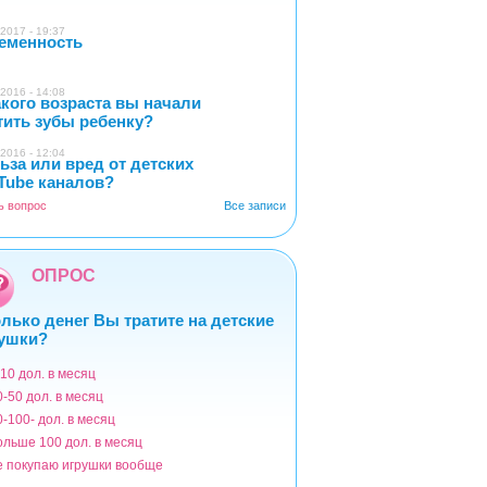
2017 - 19:37
еменность
0
2016 - 14:08
акого возраста вы начали
5
тить зубы ребенку?
2016 - 12:04
ьза или вред от детских
2
Tube каналов?
ь вопрос
Все записи
ОПРОС
лько денег Вы тратите на детские
ушки?
-10 дол. в месяц
ианты
0-50 дол. в месяц
0-100- дол. в месяц
ольше 100 дол. в месяц
е покупаю игрушки вообще