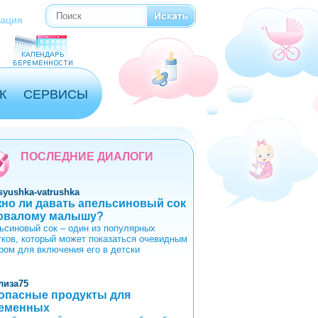
Поиск
Форма поиска
рация
К
СЕРВИСЫ
ПОСЛЕДНИЕ ДИАЛОГИ
syushka-vatrushka
но ли давать апельсиновый сок
овалому малышу?
ьсиновый сок – один из популярных
тков, который может показаться очевидным
ром для включения его в детски
лиза75
опасные продукты для
еменных