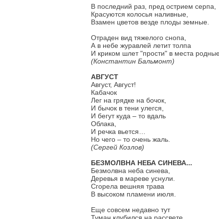
В последний раз, пред острием серпа,
Красуются колосья наливные,
Взамен цветов везде плоды земные.
Отраден вид тяжелого снопа,
А в небе журавлей летит толпа
И криком шлет "прости" в места родные
(Константин Бальмонт)
АВГУСТ
Август, Август!
Кабачок
Лег на грядке на бочок,
И бычок в тени улегся,
И бегут куда – то вдаль
Облака,
И речка вьется…
Но чего – то очень жаль.
(Сергей Козлов)
БЕЗМОЛВНА НЕБА СИНЕВА...
Безмолвна неба синева,
Деревья в мареве уснули.
Сгорела вешняя трава
В высоком пламени июля.
Еще совсем недавно тут
Туман клубился на рассвете,