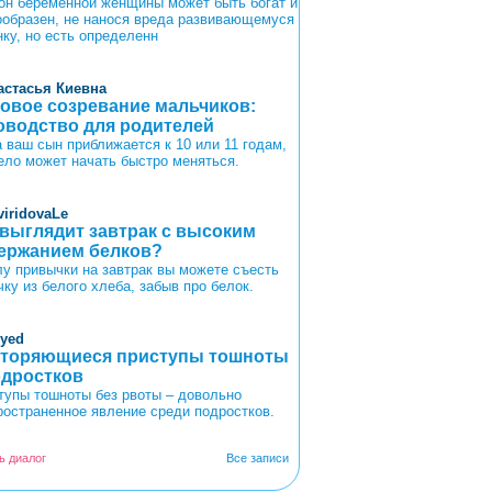
он беременной женщины может быть богат и
ообразен, не нанося вреда развивающемуся
нку, но есть определенн
астасья Киевна
овое созревание мальчиков:
оводство для родителей
а ваш сын приближается к 10 или 11 годам,
тело может начать быстро меняться.
viridovaLe
 выглядит завтрак с высоким
ержанием белков?
лу привычки на завтрак вы можете съесть
чку из белого хлеба, забыв про белок.
oyed
торяющиеся приступы тошноты
одростков
тупы тошноты без рвоты – довольно
ространенное явление среди подростков.
ь диалог
Все записи