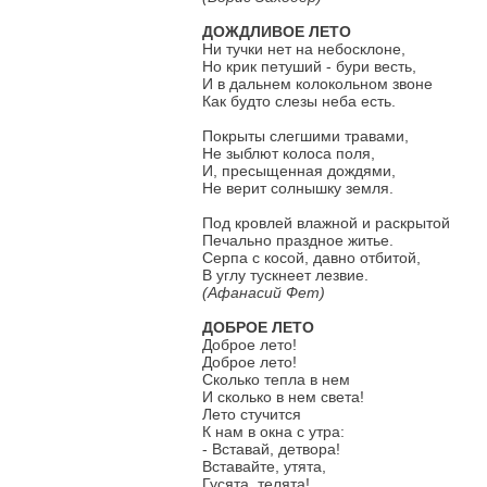
ДОЖДЛИВОЕ ЛЕТО
Ни тучки нет на небосклоне,
Но крик петуший - бури весть,
И в дальнем колокольном звоне
Как будто слезы неба есть.
Покрыты слегшими травами,
Не зыблют колоса поля,
И, пресыщенная дождями,
Не верит солнышку земля.
Под кровлей влажной и раскрытой
Печально праздное житье.
Серпа с косой, давно отбитой,
В углу тускнеет лезвие.
(Афанасий Фет)
ДОБРОЕ ЛЕТО
Доброе лето!
Доброе лето!
Сколько тепла в нем
И сколько в нем света!
Лето стучится
К нам в окна с утра:
- Вставай, детвора!
Вставайте, утята,
Гусята, телята!