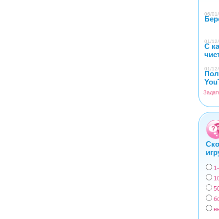
06/01/
Бер
01/12/
С к
чис
01/12/
Пол
You
Задат
Ско
игр
1
Вар
1
5
б
н