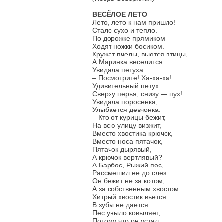
ВЕСЁЛОЕ ЛЕТО
Лето, лето к нам пришло!
Стало сухо и тепло.
По дорожке прямиком
Ходят ножки босиком.
Кружат пчелы, вьются птицы,
А Маринка веселится.
Увидала петуха:
– Посмотрите! Ха-ха-ха!
Удивительный петух:
Сверху перья, снизу — пух!
Увидала поросенка,
Улыбается девчонка:
– Кто от курицы бежит,
На всю улицу визжит,
Вместо хвостика крючок,
Вместо носа пятачок,
Пятачок дырявый,
А крючок вертлявый?
А Барбос, Рыжий пес,
Рассмешил ее до слез.
Он бежит не за котом,
А за собственным хвостом.
Хитрый хвостик вьется,
В зубы не дается.
Пес уныло ковыляет,
Потому что он устал.