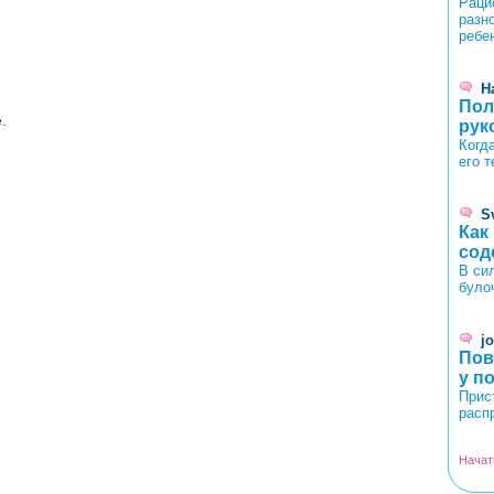
Раци
разн
ребе
Н
Пол
.
рук
Когд
его 
S
Как
сод
В си
було
j
Пов
у п
Прис
расп
Начат