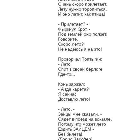
Очень скоро прилетает.
Лету нужно торопиться,
И оно летит, как птица!
- Прилетает? -
Фыркнyл Крот. -
Под землей оно ползет!
Говорите,
Скоро лето?
Не надеюсь я на это!
Проворчал Топтыгин:
- Лето
Спит в своей берлоге
Где-то...
Конь заржал:
- А где карета?
Я сейчас
Доставлю лето!
- Лето, -
Зайцы мне сказали, -
Сядет в поезд на вокзале,
Потому что может лето
Ездить ЗАЙЦЕМ -
Без билета!
(Борис Заходер)