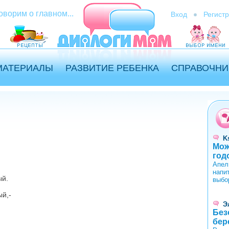
оворим о главном...
Вход
Регист
МАТЕРИАЛЫ
РАЗВИТИЕ РЕБЕНКА
СПРАВОЧНИ
K
Мож
год
Апел
напи
ый.
выбо
ый,-
Э
Без
бер