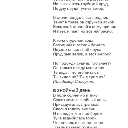
Но высох весь глубокий пруд,
По дну пруда гуляет ветер.
В степи поодаль есть родник,
Течет в траве он струйкой ясной,
Весь зной степной к нему приник
И пьет, и пьет, но все напрасно:
Ключа студеная вода
Бежит, как и весной бежала.
Неужто он сильней пруда:
Пруд был велик, а этот жалок?
Но подожди судить. Кто знает?
Он только с виду мал и тих.
Те воды, что его питают,
Ты видел их? Ты мерил их?
(Владимир Солоухин)
В ЗНОЙНЫЙ ДЕНЬ
В поле солнечно и тихо
Сушит землю знойный день.
Призадумалась гречиха,
Свесил голову ячмень.
И не видят, что над бором
Туча вздыбилась горой,
Что печаль их скоро-скоро
Дождь развеет озорной.