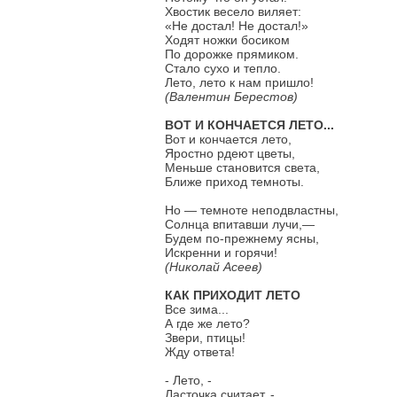
Хвостик весело виляет:
«Не достал! Не достал!»
Ходят ножки босиком
По дорожке прямиком.
Стало сухо и тепло.
Лето, лето к нам пришло!
(Валентин Берестов)
ВОТ И КОНЧАЕТСЯ ЛЕТО...
Вот и кончается лето,
Яростно рдеют цветы,
Меньше становится света,
Ближе приход темноты.
Но — темноте неподвластны,
Солнца впитавши лучи,—
Будем по-прежнему ясны,
Искренни и горячи!
(Николай Асеев)
КАК ПРИХОДИТ ЛЕТО
Все зима...
А где же лето?
Звери, птицы!
Жду ответа!
- Лето, -
Ласточка считает, -