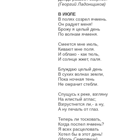
(Георгий Ладонщиков)
В ИЮЛЕ
В полях созрел ячмень.
Он радует меня!
Брожу я целый день
По волнам ячменя.
Смеется мне июль,
Кивают мне поля.
И облако - как тюль,
И солнце жжет, паля.
Блуждаю целый день
В сухих волнах земли,
Пока ночная тень
Не омрачит стебли.
Спущусь к реке, взгляну
На илистый атлас;
Взгрустнется ли,- а ну,
А ну печаль от глаз.
Теперь ли тосковать,
Когда поспел ячмень?
Я всех расцеловать
Хотел бы в этот день!
(Игорь Северянин)