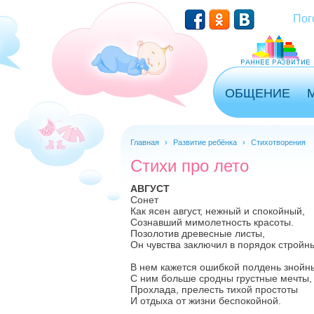
Перейти к основному содержанию
Пог
ОБЩЕНИЕ
Главная
›
Развитие ребёнка
›
Стихотворения
Стихи про лето
АВГУСТ
Сонет
Как ясен август, нежный и спокойный,
Сознавший мимолетность красоты.
Позолотив древесные листы,
Он чувства заключил в порядок стройн
В нем кажется ошибкой полдень знойн
С ним больше сродны грустные мечты,
Прохлада, прелесть тихой простоты
И отдыха от жизни беспокойной.