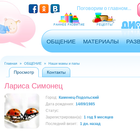
Перейти к основному содержанию
Поговорим о главном...
ОБЩЕНИЕ
МАТЕРИАЛЫ
РАЗ
Главная
»
ОБЩЕНИЕ
»
Наши мамы и папы
Вы здесь
Просмотр
(активная вкладка)
Контакты
Главные вкладки
Лариса Симонец
Город:
Каменец-Подольский
Дата рождения:
14/09/1985
Статус:
Зарегистрирован(а):
1 год 9 месяцев
Последний визит:
1 дн. назад