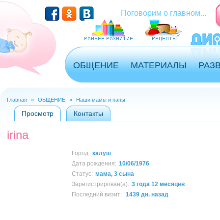
Перейти к основному содержанию
Поговорим о главном...
ОБЩЕНИЕ
МАТЕРИАЛЫ
РАЗ
Главная
»
ОБЩЕНИЕ
»
Наши мамы и папы
Вы здесь
Просмотр
(активная вкладка)
Контакты
Главные вкладки
irina
Город:
калуш
Дата рождения:
10/06/1976
Статус:
мама, 3 сына
Зарегистрирован(а):
3 года 12 месяцев
Последний визит:
1439 дн. назад