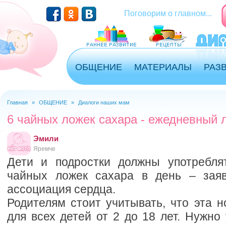
Перейти к основному содержанию
Поговорим о главном...
ОБЩЕНИЕ
МАТЕРИАЛЫ
РАЗ
Главная
»
ОБЩЕНИЕ
»
Диалоги наших мам
Вы здесь
6 чайных ложек сахара - ежедневный 
Эмили
Яремче
Дети и подростки должны употребля
чайных ложек сахара в день – заяв
ассоциация сердца.
Родителям стоит учитывать, что эта 
для всех детей от 2 до 18 лет. Нужно 