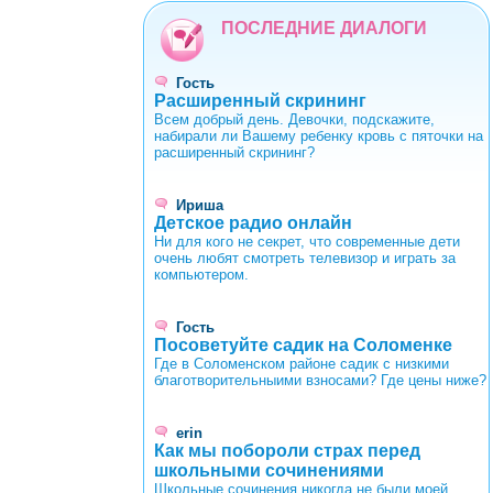
0
1
2
3
4
5
6
7
8
9
ПОСЛЕДНИЕ ДИАЛОГИ
Гость
Расширенный скрининг
Всем добрый день. Девочки, подскажите,
набирали ли Вашему ребенку кровь с пяточки на
расширенный скрининг?
Ириша
Детское радио онлайн
Ни для кого не секрет, что современные дети
очень любят смотреть телевизор и играть за
компьютером.
Гость
Посоветуйте садик на Соломенке
Где в Соломенском районе садик с низкими
благотворительныими взносами? Где цены ниже?
erin
Как мы побороли страх перед
школьными сочинениями
Школьные сочинения никогда не были моей