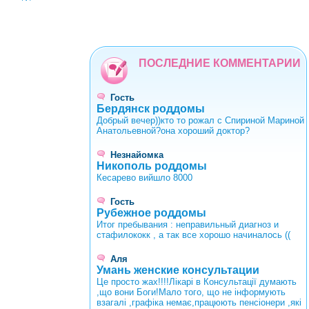
ПОСЛЕДНИЕ КОММЕНТАРИИ
Гость
Бердянск роддомы
Добрый вечер))кто то рожал с Спириной Мариной
Анатольевной?она хороший доктор?
Незнайомка
Никополь роддомы
Кесарево вийшло 8000
Гость
Рубежное роддомы
Итог пребывания : неправильный диагноз и
стафилококк , а так все хорошо начиналось ((
Аля
Умань женские консультации
Це просто жах!!!!Лікарі в Консультації думають
,що вони Боги!Мало того, що не інформують
взагалі ,графіка немає,працюють пенсіонери ,які