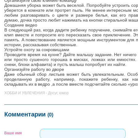
Организуйте свою клининг-команду
Домашняя уборка может быть веселой. Попробуйте устроить сор
уберется в комнате или протрет пыль. Не менее интересным м
любим разговаривать о цвете и размере белья, как его прав
думаю, дочка просто любит нажимать на кнопки стиральной маш
Создание видео
В следующий раз, когда дадите ребенку поручение, снимайте е
клип вместе и попросите его пересказать свое приключение. 
память. А повествование является мощным инструментом для 
истории, рассказывая собственные.
Устройте охоту за сокровищами
Проводите время на кухне? Дайте малышу задание. Нет ничего
или просто сушеного горошка в мисках, ложках или емкостях.
снеки, блоки алфавита) и пусть малыш попробует их найти.
Организуйте работу во дворе
Даже обычный сбор листьев может быть увлекательным. Особ
проделанную работу, например, покажите ребенку, как на
складывать их в ведро ,а после вместе подсчитайте сколько «у
ХОББИ И УВЛЕЧЕНИЯ - Досуг, юмор
Комментарии
(0)
Ваше имя