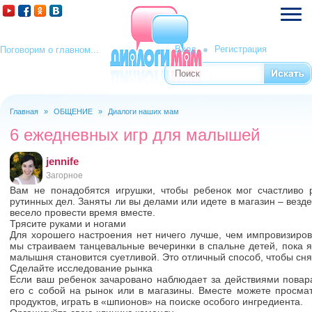
Вход
Регистрация
Поговорим о главном...
Поиск
Форма поиска
Главная
»
ОБЩЕНИЕ
»
Диалоги наших мам
Вы здесь
6 ежедневных игр для малышей
jennife
Загорное
Вам не понадобятся игрушки, чтобы ребенок мог счастливо 
рутинных дел. Заняты ли вы делами или идете в магазин – везд
весело провести время вместе.
Трясите руками и ногами
Для хорошего настроения нет ничего лучше, чем импровизиров
мы страиваем танцевальные вечеринки в спальне детей, пока я
малышня становится суетливой. Это отличный способ, чтобы сня
Сделайте исследование рынка
Если ваш ребенок зачаровано наблюдает за действиями повара
его с собой на рынок или в магазины. Вместе можете просмат
продуктов, играть в «шпионов» на поиске особого ингредиента.