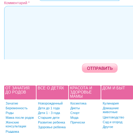
Комментарий
*
ОТ ЗАЧАТИЯ
ВСЕ О ДЕТЯХ
КРАСОТА И
ДОМ И БЫТ
ДО РОДОВ
ЗДОРОВЬЕ
МАМЫ
Зачатие
Новорожденный
Косметика
Кулинария
Беременность
Дети до 1 года
Диеты
Домашние
животные
Роды
Дети 1 - 3 года
Спорт
Цветоводство
Мама после родов
Старшие дети
Мода
Сад и огород
Женские
Развитие ребенка
Прически
консультации
Другое
Здоровье ребенка
Роддома