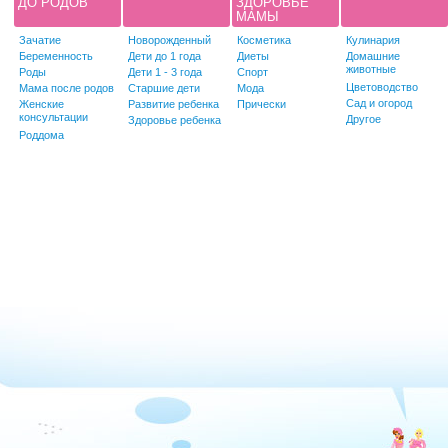
ДО РОДОВ
ЗДОРОВЬЕ
МАМЫ
Зачатие
Новорожденный
Косметика
Кулинария
Беременность
Дети до 1 года
Диеты
Домашние
животные
Роды
Дети 1 - 3 года
Спорт
Цветоводство
Мама после родов
Старшие дети
Мода
Сад и огород
Женские
Развитие ребенка
Прически
консультации
Другое
Здоровье ребенка
Роддома