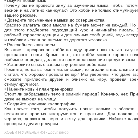
• Выучит новый язык
Почему бы не провести зиму за изучением языка, чтобы пото
весной и на летних каникулах? Это хобби не только стимулируе
вашего резюме.
• Доведите письменные навыки до совершенства
Красиво излагать свои мысли на бумаге может не каждый. Но 
для этого подберите подходящий курс и начинайте писать. 
рабочей корреспонденции и для личных сообщений, ведь всегд
и глубокомысленное письмо от дорогого человека.
• Расслабьтесь вязанием
Вязание – прекрасное хобби по ряду причин: как только вы узн
прекрасные вещи. Кроме того, это хобби можно хорошо со
любимых передач, делая это времяпровождение продуктивным.
• Установите связь с вашим внутренним ребенком
Помните, когда вы были маленькими, то играли в настольные 
считая, что хорошо провели вечер? Мы уверенны, что даже вз
сможете пригласить друзей и близких на игру, проведя вре
стимулируя мозг.
• Начните новый план тренировки
Стоит ли забрасывать тело в зимний период? Конечно, нет. Пр
даже не выходя на улицу.
• Создайте красивую каллиграфию
Как насчет того, чтобы получить новые навыки в области
нескольких простых инструментов и практики. Для начала, 
чернила, держатель пера и сетку для практики. Найдите клас
проверьте другие ресурсы.
ХОББИ И УВЛЕЧЕНИЯ - Досуг, юмор