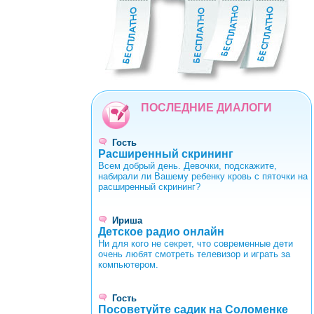
0
1
2
3
4
5
6
7
8
9
ПОСЛЕДНИЕ ДИАЛОГИ
Гость
Расширенный скрининг
Всем добрый день. Девочки, подскажите,
набирали ли Вашему ребенку кровь с пяточки на
расширенный скрининг?
Ириша
Детское радио онлайн
Ни для кого не секрет, что современные дети
очень любят смотреть телевизор и играть за
компьютером.
Гость
Посоветуйте садик на Соломенке