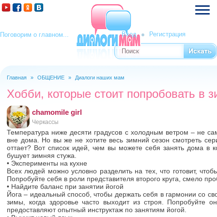
Вход
Регистрация
Поговорим о главном...
Поиск
Форма поиска
Главная
»
ОБЩЕНИЕ
»
Диалоги наших мам
Вы здесь
Хобби, которые стоит попробовать в 
chamomile girl
Черкассы
Температура ниже десяти градусов с холодным ветром – не са
вне дома. Но вы же не хотите весь зимний сезон смотреть сер
оттает? Вот список идей, чем вы можете себя занять дома в 
бушует зимняя стужа.
• Эксперименты на кухне
Всех людей можно условно разделить на тех, что готовит, чтобы 
Попробуйте себя в роли представителя второго круга, смело пр
• Найдите баланс при занятии йогой
Йога – идеальный способ, чтобы держать себя в гармонии со с
зимы, когда здоровье часто выходит из строя. Попробуйте о
предоставляют опытный инструктаж по занятиям йогой.