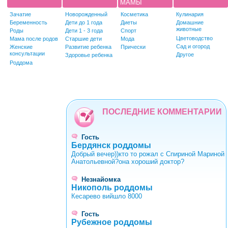
МАМЫ
Зачатие
Новорожденный
Косметика
Кулинария
Беременность
Дети до 1 года
Диеты
Домашние
животные
Роды
Дети 1 - 3 года
Спорт
Цветоводство
Мама после родов
Старшие дети
Мода
Сад и огород
Женские
Развитие ребенка
Прически
консультации
Другое
Здоровье ребенка
Роддома
ПОСЛЕДНИЕ КОММЕНТАРИИ
Гость
Бердянск роддомы
Добрый вечер))кто то рожал с Спириной Мариной
Анатольевной?она хороший доктор?
Незнайомка
Никополь роддомы
Кесарево вийшло 8000
Гость
Рубежное роддомы