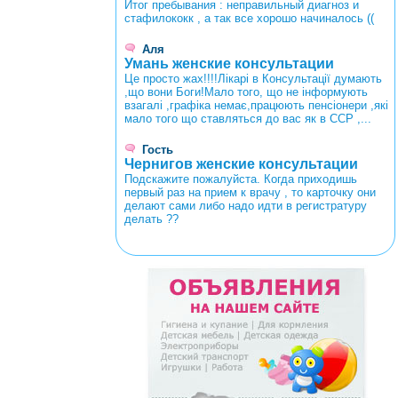
Итог пребывания : неправильный диагноз и
стафилококк , а так все хорошо начиналось ((
Аля
Умань женские консультации
Це просто жах!!!!Лікарі в Консультації думають
,що вони Боги!Мало того, що не інформують
взагалі ,графіка немає,працюють пенсіонери ,які
мало того що ставляться до вас як в ССР ,...
Гость
Чернигов женские консультации
Подскажите пожалуйста. Когда приходишь
первый раз на прием к врачу , то карточку они
делают сами либо надо идти в регистратуру
делать ??
<
>