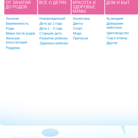
ОТ ЗАЧАТИЯ
ВСЕ О ДЕТЯХ
КРАСОТА И
ДОМ И БЫТ
ДО РОДОВ
ЗДОРОВЬЕ
МАМЫ
Зачатие
Новорожденный
Косметика
Кулинария
Беременность
Дети до 1 года
Диеты
Домашние
животные
Роды
Дети 1 - 3 года
Спорт
Цветоводство
Мама после родов
Старшие дети
Мода
Сад и огород
Женские
Развитие ребенка
Прически
консультации
Другое
Здоровье ребенка
Роддома