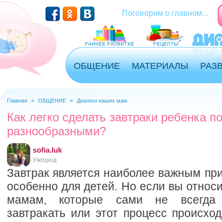
Перейти к основному содержанию
Поговорим о главном...
ОБЩЕНИЕ
МАТЕРИАЛЫ
РАЗ
Главная
»
ОБЩЕНИЕ
»
Диалоги наших мам
Вы здесь
Как легко сделать завтраки ребенка п
разнообразными?
sofia.luk
Ужгород
Завтрак является наиболее важным пр
особенно для детей. Но если вы относ
мамам, которые сами не всегда
завтракать или этот процесс происход