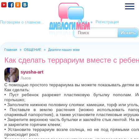
Вход
Регистрация
Поговорим о главном...
Поиск
Форма поиска
Главная
»
ОБЩЕНИЕ
»
Диалоги наших мам
Вы здесь
Как сделать террариум вместе с ребе
syusha-art
Львов
С помощью простого террариума вы можете показывать детям во
Как сделать:
• Пуст ребенок разрежет пластиковую бутылку пополам. И
горлышко;
• Заполните нижнюю половину слоями: камешки, торф или уголь,
• Поставьте в землю растения (можно использовать папо
спаржевый папоротник), а также установите пластиковые игрушки
• Закрепите верхнюю часть бутылки и заклейте стык лентой. На 
и закрепите горячим клеем;
• Установите террариум возле солнца, но не под прямыми сол
происходит рост.