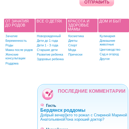
ОТ ЗАЧАТИЯ
ВСЕ О ДЕТЯХ
КРАСОТА И
ДОМ И БЫТ
ДО РОДОВ
ЗДОРОВЬЕ
МАМЫ
Зачатие
Новорожденный
Косметика
Кулинария
Беременность
Дети до 1 года
Диеты
Домашние
животные
Роды
Дети 1 - 3 года
Спорт
Цветоводство
Мама после родов
Старшие дети
Мода
Сад и огород
Женские
Развитие ребенка
Прически
консультации
Другое
Здоровье ребенка
Роддома
ПОСЛЕДНИЕ КОММЕНТАРИИ
Гость
Бердянск роддомы
Добрый вечер))кто то рожал с Спириной Мариной
Анатольевной?она хороший доктор?