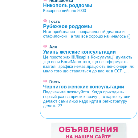
Незнайомка
Никополь роддомы
Кесарево вийшло 8000
Гость
Рубежное роддомы
Итог пребывания : неправильный диагноз и
стафилококк , а так все хорошо начиналось ((
Аля
Умань женские консультации
Це просто жах!!!!Лікарі в Консультації думають
,що вони Боги!Мало того, що не інформують
взагалі ,графіка немає,працюють пенсіонери ,які
мало того що ставляться до вас як в ССР ,...
Гость
Чернигов женские консультации
Подскажите пожалуйста. Когда приходишь
первый раз на прием к врачу , то карточку они
делают сами либо надо идти в регистратуру
делать ??
<
>