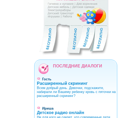
0
1
2
3
4
5
6
7
8
9
ПОСЛЕДНИЕ ДИАЛОГИ
Гость
Расширенный скрининг
Всем добрый день. Девочки, подскажите,
набирали ли Вашему ребенку кровь с пяточки на
расширенный скрининг?
Ириша
Детское радио онлайн
Ни для кого не секрет, что современные дети