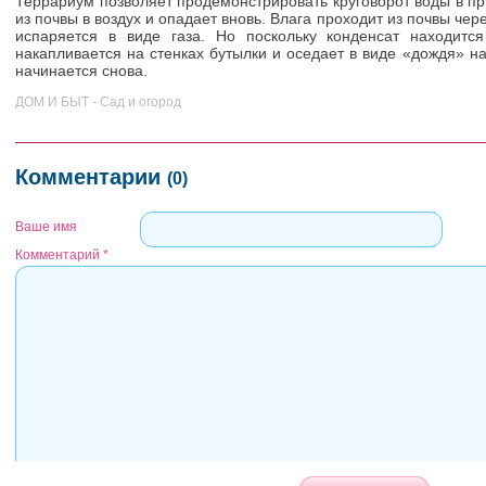
Террариум позволяет продемонстрировать круговорот воды в п
из почвы в воздух и опадает вновь. Влага проходит из почвы чер
испаряется в виде газа. Но поскольку конденсат находится
накапливается на стенках бутылки и оседает в виде «дождя» на
начинается снова.
ДОМ И БЫТ - Сад и огород
Комментарии
(0)
Ваше имя
Комментарий
*