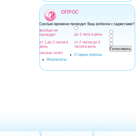
ОПРОС
Сколько времени проводит Ваш ребенок с гаджетами?
Варианты
вообще не
до 1 часа в день
проводит
от 1 до 2 часов в
от 2 часов до 4
день
часов в день
сколько хочет
Старые опросы
Результаты