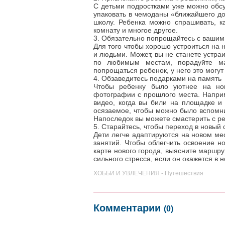
С детьми подростками уже можно обсуж
упаковать в чемоданы «ближайшего дос
школу. Ребенка можно спрашивать, ка
комнату и многое другое.
3. Обязательно попрощайтесь с ваши
Для того чтобы хорошо устроиться на 
и людьми. Может, вы не станете устра
по любимым местам, порадуйте ма
попрощаться ребенок, у него это могу
4. Обзаведитесь подарками на память
Чтобы ребенку было уютнее на нов
фотографии с прошлого места. Наприм
видео, когда вы били на площадке и
осязаемое, чтобы можно было вспомни
Напоследок вы можете смастерить с ре
5. Старайтесь, чтобы переход в новый
Дети легче адаптируются на новом мес
занятий. Чтобы облегчить освоение но
карте нового города, выясните маршру
сильного стресса, если он окажется в 
ХОББИ И УВЛЕЧЕНИЯ - Путешествия
Комментарии
(0)