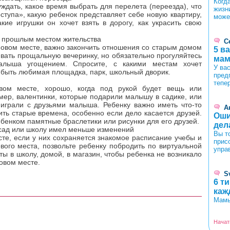
Когд
дать, какое время выбрать для перелета (переезда), что
жизни
тупа», какую ребенок представляет себе новую квартиру,
може
кие игрушки он хочет взять в дорогу, как украсить свою
м прошлым местом жительства
С
новом месте, важно закончить отношения со старым домом
5 в
ивать прощальную вечеринку, но обязательно прогуляйтесь
мам
лыша угощением. Спросите, с какими местам хочет
У ва
т быть любимая площадка, парк, школьный дворик.
пред
тепе
ом месте, хорошо, когда под рукой будет вещь или
ер, валентинки, которые подарили малышу в садике, или
 играли с друзьями малыша. Ребенку важно иметь что-то
А
ть старые времена, особенно если дело касается друзей.
Оши
бенком памятные браслетики или рисунки для его друзей.
дел
 сад или школу имел меньше изменений
Вы т
те, если у них сохраняется знакомое расписание учебы и
прис
вого места, позвольте ребенку побродить по виртуальной
упра
ты в школу, домой, в магазин, чтобы ребенка не возникало
новом месте.
S
6 т
каж
Мамы
Начат