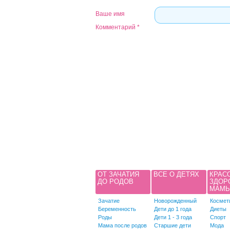
Ваше имя
Комментарий
*
ОТ ЗАЧАТИЯ
ВСЕ О ДЕТЯХ
КРАС
ДО РОДОВ
ЗДОР
МАМ
Зачатие
Новорожденный
Космет
Беременность
Дети до 1 года
Диеты
Роды
Дети 1 - 3 года
Спорт
Мама после родов
Старшие дети
Мода