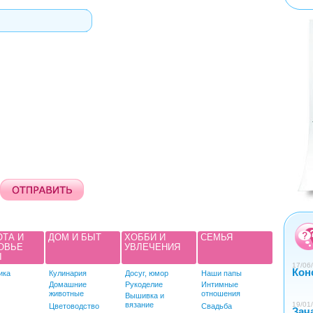
<
>
0
1
2
3
4
ОТА И
ДОМ И БЫТ
ХОББИ И
СЕМЬЯ
ОВЬЕ
УВЛЕЧЕНИЯ
Ы
17/06/
Кон
ика
Кулинария
Досуг, юмор
Наши папы
Домашние
Рукоделие
Интимные
животные
отношения
Вышивка и
вязание
19/01/
Цветоводство
Свадьба
Зач