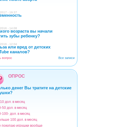
2017 - 19:37
еменность
0
2016 - 14:08
акого возраста вы начали
4
тить зубы ребенку?
2016 - 12:04
ьза или вред от детских
2
Tube каналов?
ь вопрос
Все записи
ОПРОС
лько денег Вы тратите на детские
ушки?
-10 дол. в месяц
ианты
0-50 дол. в месяц
0-100- дол. в месяц
ольше 100 дол. в месяц
е покупаю игрушки вообще