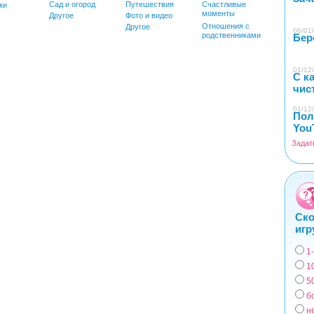
Сад и огород
Путешествия
Счастливые
ки
моменты
Другое
Фото и видео
Отношения с
Другое
06/01/
родственниками
Бер
01/12/
С к
чис
01/12/
Пол
You
Задат
Ско
игр
1
Вар
1
5
б
н