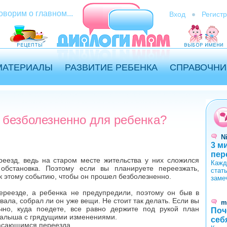
оворим о главном...
Вход
Регист
МАТЕРИАЛЫ
РАЗВИТИЕ РЕБЕНКА
СПРАВОЧНИ
 безболезненно для ребенка?
N
3 м
пер
еезд, ведь на старом месте жительства у них сложился
Кажд
 обстановка. Поэтому если вы планируете переезжать,
стат
к этому событию, чтобы он прошел безболезненно.
заме
реезде, а ребенка не предупредили, поэтому он быв в
ала, собрал ли он уже вещи. Не стоит так делать. Если вы
m
чно, куда поедете, все равно держите под рукой план
Поч
малыша с грядущими изменениями.
себ
касающимся переезда