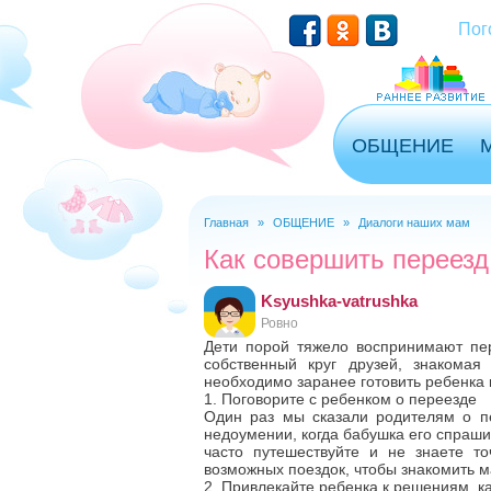
Перейти к основному содержанию
Пог
ОБЩЕНИЕ
Главная
»
ОБЩЕНИЕ
»
Диалоги наших мам
Вы здесь
Как совершить переезд
Ksyushka-vatrushka
Ровно
Дети порой тяжело воспринимают пер
собственный круг друзей, знакомая
необходимо заранее готовить ребенка 
1. Поговорите с ребенком о переезде
Один раз мы сказали родителям о пе
недоумении, когда бабушка его спрашив
часто путешествуйте и не знаете то
возможных поездок, чтобы знакомить 
2. Привлекайте ребенка к решениям, 