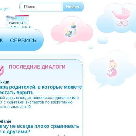
Поиск
Форма поиска
рация
К
СЕРВИСЫ
ПОСЛЕДНИЕ ДИАЛОГИ
ikkun
ифа родителей, в которые можете
естать верить
ый день выходит новое исследование или
ья с советами экспертов по воспитанию
чательных детей.
elanie
ему не всегда плохо сравнивать
я с другими?