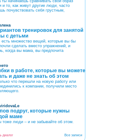
а ты начинаешь сравнивать свой образ
 и то, как живут другие люди, часто
шь почувствовать себя грустным,
елена
ариантов тренировок для занятой
ы с детьми
с есть множество вещей, которые вы бы
почли сделать вместо упражнений, и
рь, когда вы мама, вы предпочита
нето
бки в работе, которые вы можете
ать и даже не знать об этом
олько что перешли на новую работу или
оединились к компании, получили место
вляющего.
viridovaLe
ипов подруг, которые нужны
дой маме
 тоже люди – и не забывайте об этом.
ь диалог
Все записи